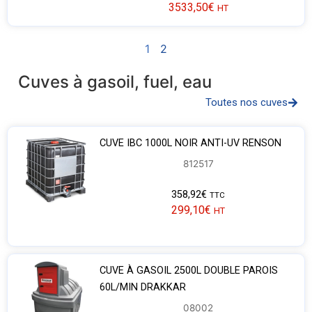
3533,50
€
HT
1
2
Cuves à gasoil, fuel, eau
Toutes nos cuves
CUVE IBC 1000L NOIR ANTI-UV RENSON
812517
358,92
€
TTC
299,10
€
HT
CUVE À GASOIL 2500L DOUBLE PAROIS
60L/MIN DRAKKAR
08002