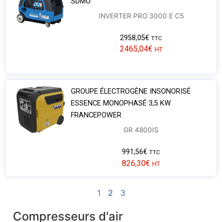
SDMO
INVERTER PRO 3000 E C5
2958,05
€
TTC
2465,04
€
HT
GROUPE ÉLECTROGÈNE INSONORISÉ
ESSENCE MONOPHASÉ 3,5 KW
FRANCEPOWER
GR 4800IS
991,56
€
TTC
826,30
€
HT
1
2
3
Compresseurs d'air