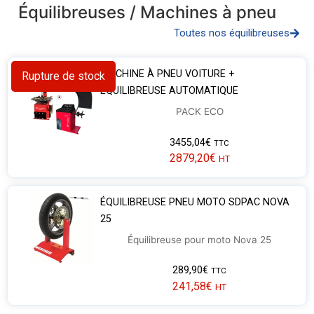
Équilibreuses / Machines à pneu
Toutes nos équilibreuses
MACHINE À PNEU VOITURE +
Rupture de stock
ÉQUILIBREUSE AUTOMATIQUE
PACK ECO
3455,04
€
TTC
2879,20
€
HT
ÉQUILIBREUSE PNEU MOTO SDPAC NOVA
25
Équilibreuse pour moto Nova 25
289,90
€
TTC
241,58
€
HT