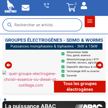
0
GROUPES ÉLECTROGÈNES - SDMO & WORMS
Puissances monophasées & triphasées - 3kW à 15kW
Alimentation fiable
fioul, gasoil, essence
AlimentatiUsage pros / BTP
ves
chantier, secours, agriculture
Dispositifs silencieux & robustes
Technologie AVR ou inverter
Garantie
Tous les groupes
électrogènes
000L • 10000L • 13000L
La puissance ABAC