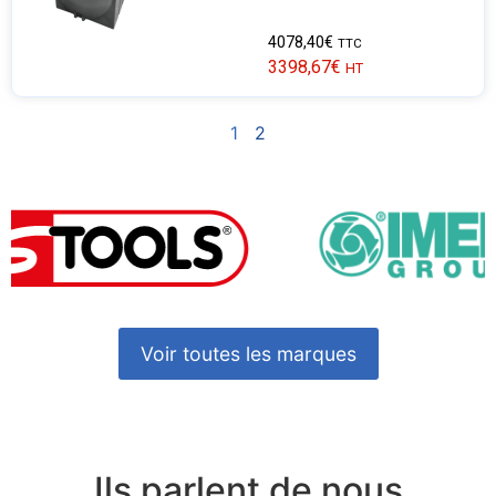
4078,40
€
TTC
3398,67
€
HT
1
2
Voir toutes les marques
Ils parlent de nous