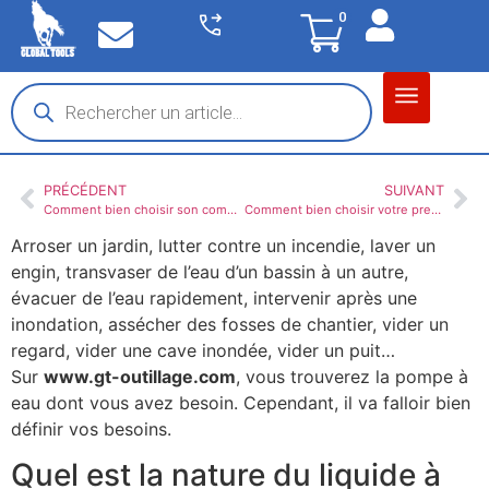
0
Matériel garage
Auto / Moto / PL
Chantier BTP
PRÉCÉDENT
SUIVANT
Comment bien choisir son compresseur ?
Comment bien choisir votre presse d’atelier ?
Arroser un jardin, lutter contre un incendie, laver un
engin, transvaser de l’eau d’un bassin à un autre,
évacuer de l’eau rapidement, intervenir après une
inondation, assécher des fosses de chantier, vider un
regard, vider une cave inondée, vider un puit…
Sur
www.gt-outillage.com
, vous trouverez la pompe à
eau dont vous avez besoin. Cependant, il va falloir bien
définir vos besoins.
Quel est la nature du liquide à