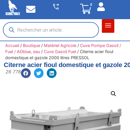
0
Matériel garage
Auto / Moto / PL
Chantier BTP
Accueil
/
Boutique
/
Matériel Agricole
/
Cuve Pompe Gasoil /
Fuel / ADblue, eau
/
Cuve Gasoil Fuel
/
Citerne acier fioul
domestique et gazole 2000 litres PRESSOL
Citerne acier fioul domestique et gazole 
26 778