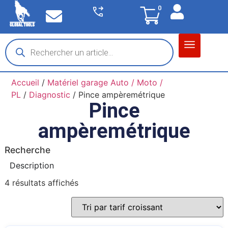
0
Matériel garage
Auto / Moto / PL
Chantier BTP
Accueil
/
Matériel garage Auto / Moto /
PL
/
Diagnostic
/ Pince ampèremétrique
Pince
ampèremétrique
Recherche
Description
4 résultats affichés