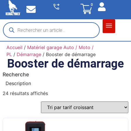
0
Matériel garage
Auto / Moto / PL
Chantier BTP
Accueil
/
Matériel garage Auto / Moto /
PL
/
Démarrage
/ Booster de démarrage
Booster de démarrage
Recherche
Description
24 résultats affichés