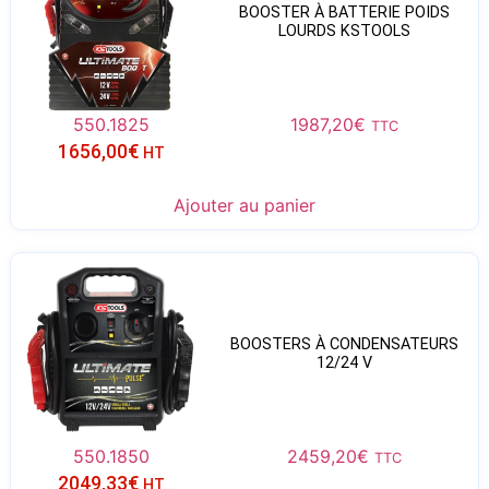
BOOSTER À BATTERIE POIDS
LOURDS KSTOOLS
550.1825
1987,20
€
TTC
1656,00
€
HT
Ajouter au panier
BOOSTERS À CONDENSATEURS
12/24 V
550.1850
2459,20
€
TTC
2049,33
€
HT