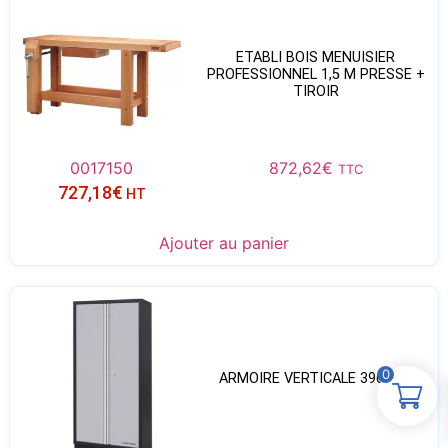
ETABLI BOIS MENUISIER
PROFESSIONNEL 1,5 M PRESSE +
TIROIR
0017150
872,62
€
TTC
727,18
€
HT
Ajouter au panier
0
ARMOIRE VERTICALE 3964-12