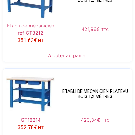
BOIS 1,2 MÈTRES
Etabli de mécanicien
421,96
€
TTC
réf GT8212
351,63
€
HT
Ajouter au panier
ETABLI DE MÉCANICIEN PLATEAU
BOIS 1,2 MÈTRES
GT18214
423,34
€
TTC
352,78
€
HT