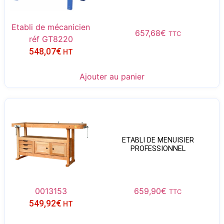
Etabli de mécanicien
657,68
€
TTC
réf GT8220
548,07
€
HT
Ajouter au panier
ETABLI DE MENUISIER
PROFESSIONNEL
0013153
659,90
€
TTC
549,92
€
HT