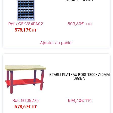
ARMOIRE À BAC
Réf : CE-V84PA02
693,80
€
TTC
578,17
€
HT
Ajouter au panier
ETABLI PLATEAU BOIS 1800X750MM
350KG
Ref: GT09275
694,40
€
TTC
578,67
€
HT