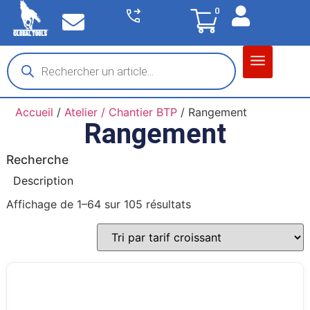
0
Matériel garage
Auto / Moto / PL
Chantier BTP
Accueil
/
Atelier / Chantier BTP
/ Rangement
Rangement
Recherche
Description
Affichage de 1–64 sur 105 résultats