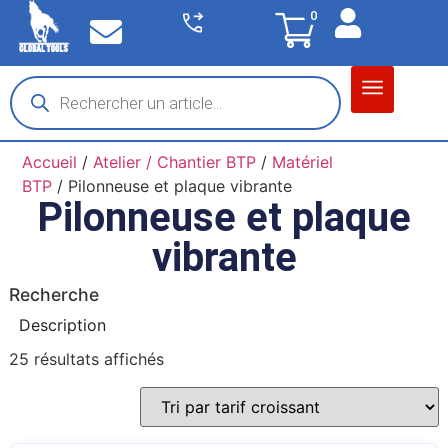
0
Matériel garage
Auto / Moto / PL
Chantier BTP
Accueil
/
Atelier / Chantier BTP
/
Matériel
BTP
/ Pilonneuse et plaque vibrante
Pilonneuse et plaque
vibrante
Recherche
Description
25 résultats affichés