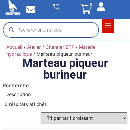
0
Matériel garage
Auto / Moto / PL
Chantier BTP
Accueil
/
Atelier / Chantier BTP
/
Matériel
hydraulique
/ Marteau piqueur burineur
Marteau piqueur
burineur
Recherche
Description
10 résultats affichés