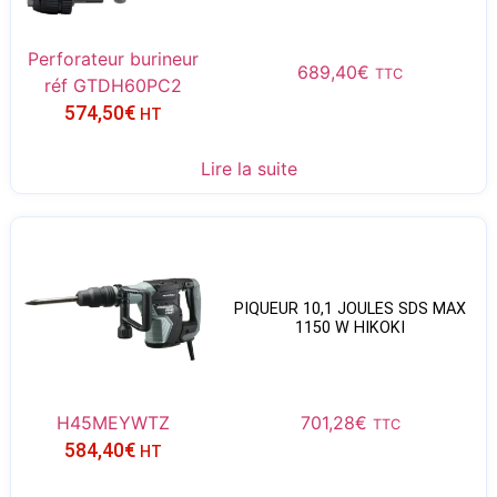
Perforateur burineur
689,40
€
TTC
réf GTDH60PC2
574,50
€
HT
Lire la suite
PIQUEUR 10,1 JOULES SDS MAX
1150 W HIKOKI
H45MEYWTZ
701,28
€
TTC
584,40
€
HT