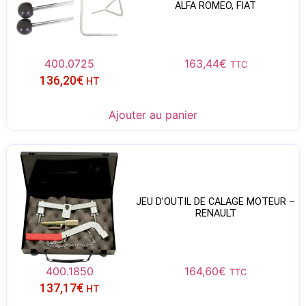
ALFA ROMEO, FIAT
400.0725
163,44
€
TTC
136,20
€
HT
Ajouter au panier
JEU D’OUTIL DE CALAGE MOTEUR –
RENAULT
400.1850
164,60
€
TTC
137,17
€
HT