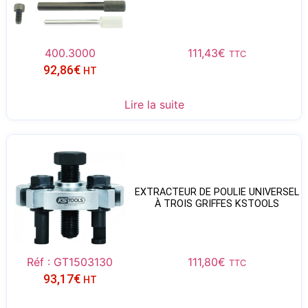
400.3000
111,43
€
TTC
92,86
€
HT
Lire la suite
EXTRACTEUR DE POULIE UNIVERSEL
À TROIS GRIFFES KSTOOLS
Réf : GT1503130
111,80
€
TTC
93,17
€
HT