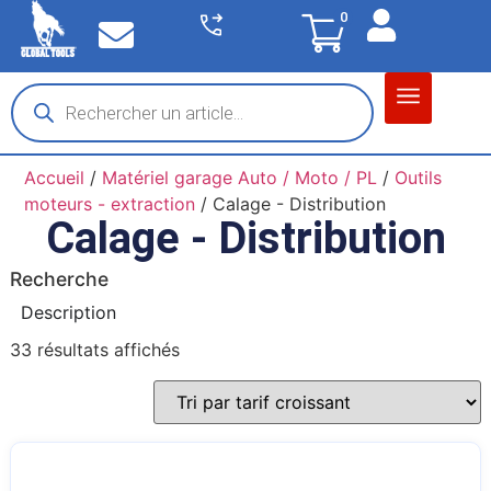
0
Matériel garage
Auto / Moto / PL
Chantier BTP
Accueil
/
Matériel garage Auto / Moto / PL
/
Outils
moteurs - extraction
/ Calage - Distribution
Calage - Distribution
Recherche
Description
33 résultats affichés