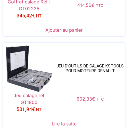
Coffret calage Réf :
414,50
€
TTC
GT02225
345,42
€
HT
Ajouter au panier
JEU D’OUTILS DE CALAGE KSTOOLS
POUR MOTEURS RENAULT
Jeu calage réf
602,33
€
TTC
GT1800
501,94
€
HT
Lire la suite