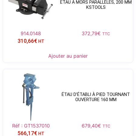
ETAU À MORS PARALLÈLES, 200 MM
KSTOOLS
914.0148
372,79
€
TTC
310,66
€
HT
Ajouter au panier
ÉTAU D’ÉTABLI À PIED TOURNANT
OUVERTURE 160 MM
Réf : GT1537010
679,40
€
TTC
566,17
€
HT