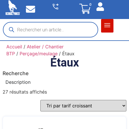
0
Matériel garage
Auto / Moto / PL
Chantier BTP
Accueil
/
Atelier / Chantier
BTP
/
Perçage/meulage
/ Étaux
Étaux
Recherche
Description
27 résultats affichés