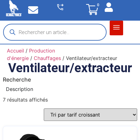
0
Matériel garage
Auto / Moto / PL
Chantier BTP
Accueil
/
Production
d'énergie
/
Chauffages
/ Ventilateur/extracteur
Ventilateur/extracteur
Recherche
Description
7 résultats affichés