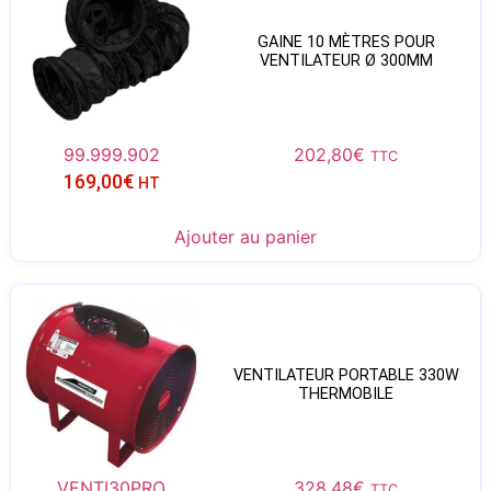
GAINE 10 MÈTRES POUR
VENTILATEUR Ø 300MM
99.999.902
202,80
€
TTC
169,00
€
HT
Ajouter au panier
VENTILATEUR PORTABLE 330W
THERMOBILE
VENTI30PRO
328,48
€
TTC