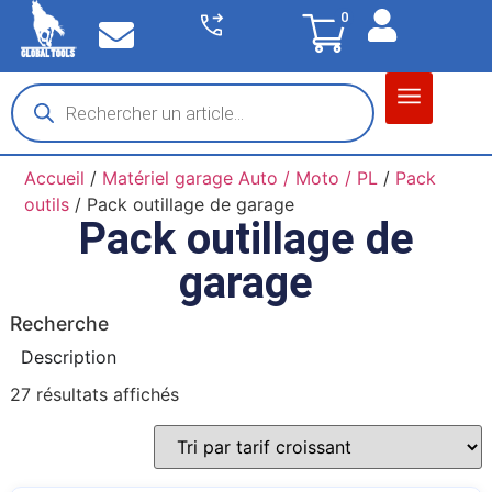
0
Matériel garage
Auto / Moto / PL
Chantier BTP
Accueil
/
Matériel garage Auto / Moto / PL
/
Pack
outils
/ Pack outillage de garage
Pack outillage de
garage
Recherche
Description
27 résultats affichés