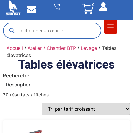
0
Matériel garage
Auto / Moto / PL
Chantier BTP
Accueil
/
Atelier / Chantier BTP
/
Levage
/ Tables
élévatrices
Tables élévatrices
Recherche
Description
20 résultats affichés