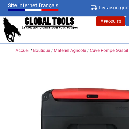
Site internet français
Livraison gra
PRODUITS
La solution globale pour vous équiper
Accueil
/
Boutique
/
Matériel Agricole
/
Cuve Pompe Gasoil /