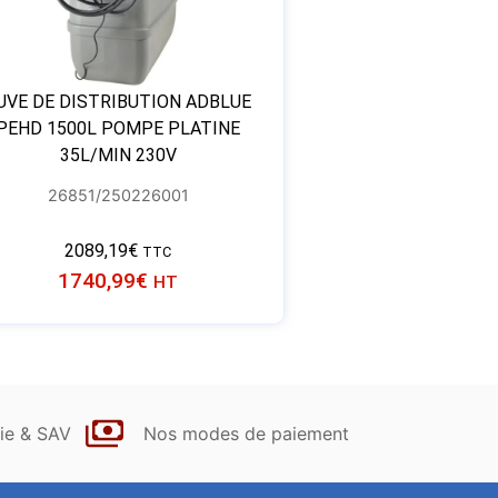
UVE DE DISTRIBUTION ADBLUE
PEHD 1500L POMPE PLATINE
35L/MIN 230V
26851/250226001
2089,19
€
TTC
1740,99
€
HT
ie & SAV
Nos modes de paiement