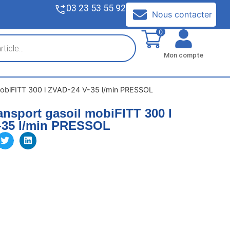
03 23 53 55 92
V
Nous contacter
0
Mon compte
mobiFITT 300 l ZVAD-24 V-35 l/min PRESSOL
ansport gasoil mobiFITT 300 l
-35 l/min PRESSOL