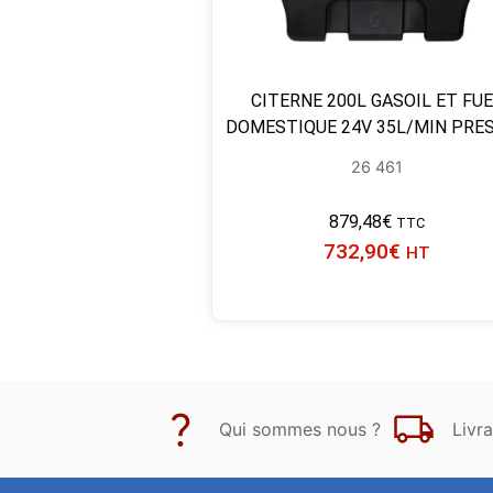
CITERNE 200L GASOIL ET FU
DOMESTIQUE 24V 35L/MIN PRE
26 461
879,48
€
TTC
732,90
€
HT
Qui sommes nous ?
Livra