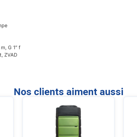
ompe
 m, G 1″ f
nt, ZVAD
Nos clients aiment aussi