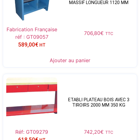
MASSIF LONGUEUR 1120 MM
Fabrication Française
706,80
€
TTC
réf : GT09057
589,00
€
HT
Ajouter au panier
ETABLI PLATEAU BOIS AVEC 3
TIROIRS 2000 MM 350 KG
Réf: GT09279
742,20
€
TTC
618,50
€
HT