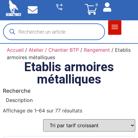
0
Matériel garage
Auto / Moto / PL
Chantier BTP
Accueil
/
Atelier / Chantier BTP
/
Rangement
/ Etablis
armoires métalliques
Etablis armoires
métalliques
Recherche
Description
Affichage de 1–64 sur 77 résultats