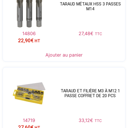
TARAUD MÉTAUX HSS 3 PASSES
M14
14806
27,48
€
TTC
22,90
€
HT
Ajouter au panier
TARAUD ET FILIÈRE M3 À M12 1
PASSE COFFRET DE 20 PCS
14719
33,12
€
TTC
27,60
€
HT