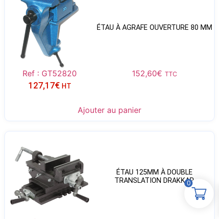
ÉTAU À AGRAFE OUVERTURE 80 MM
Ref : GT52820
152,60
€
TTC
127,17
€
HT
Ajouter au panier
ÉTAU 125MM À DOUBLE
TRANSLATION DRAKKAR
0