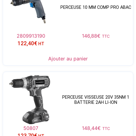
PERCEUSE 10 MM COMP PRO ABAC
2809913190
146,88
€
TTC
122,40
€
HT
Ajouter au panier
PERCEUSE VISSEUSE 20V 35NM 1
BATTERIE 2AH LI-ION
50807
148,44
€
TTC
123,70
€