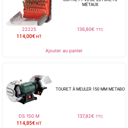
MÉTAUX
22225
136,80
€
TTC
114,00
€
HT
Ajouter au panier
TOURET À MEULER 150 MM METABO
DS 150 M
137,82
€
TTC
114,85
€
HT