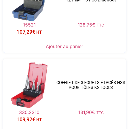
12,7MM – 5 PCS DRAKKAR
15521
128,75
€
TTC
107,29
€
HT
Ajouter au panier
COFFRET DE 3 FORETS ÉTAGÉS HSS
POUR TÔLES KSTOOLS
330.2210
131,90
€
TTC
109,92
€
HT