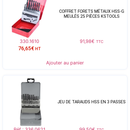
COFFRET FORETS MÉTAUX HSS-G
MEULÉS 25 PIÈCES KSTOOLS
330.1610
91,98
€
TTC
76,65
€
HT
Ajouter au panier
JEU DE TARAUDS HSS EN 3 PASSES
Réf : 336.0621
99,50
€
TTC