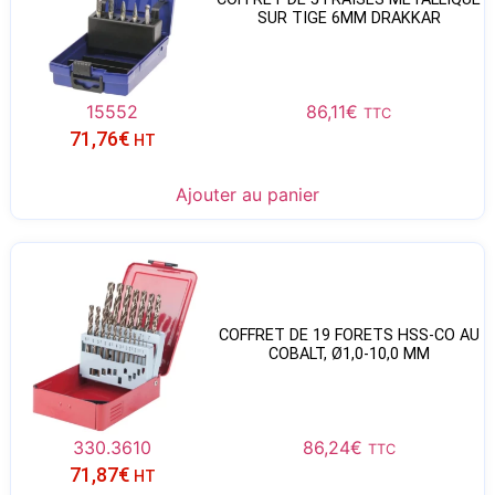
SUR TIGE 6MM DRAKKAR
15552
86,11
€
TTC
71,76
€
HT
Ajouter au panier
COFFRET DE 19 FORETS HSS-CO AU
COBALT, Ø1,0-10,0 MM
330.3610
86,24
€
TTC
71,87
€
HT