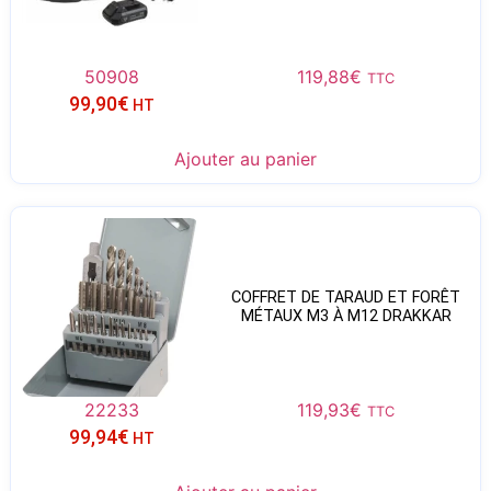
50908
119,88
€
TTC
99,90
€
HT
Ajouter au panier
COFFRET DE TARAUD ET FORÊT
MÉTAUX M3 À M12 DRAKKAR
22233
119,93
€
TTC
99,94
€
HT