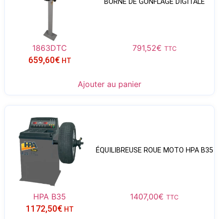
BORNE DE GONFLAGE DIGITALE
1863DTC
791,52
€
TTC
659,60
€
HT
Ajouter au panier
ÉQUILIBREUSE ROUE MOTO HPA B35
HPA B35
1407,00
€
TTC
1172,50
€
HT