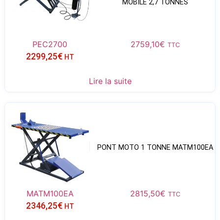
MOBILE 2,7 TONNES
PEC2700
2759,10
€
TTC
2299,25
€
HT
Lire la suite
PONT MOTO 1 TONNE MATM100EA
MATM100EA
2815,50
€
TTC
2346,25
€
HT