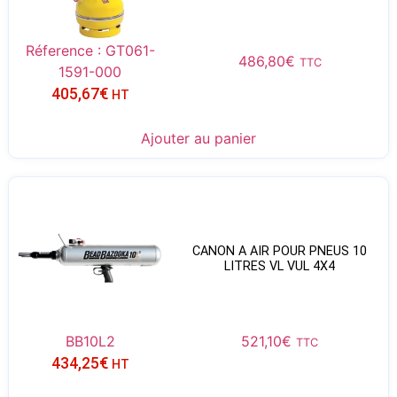
Réference : GT061-
486,80
€
TTC
1591-000
405,67
€
HT
Ajouter au panier
CANON A AIR POUR PNEUS 10
LITRES VL VUL 4X4
BB10L2
521,10
€
TTC
434,25
€
HT