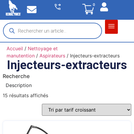
0
Matériel garage
Auto / Moto / PL
Chantier BTP
Accueil
/
Nettoyage et
manutention
/
Aspirateurs
/ Injecteurs-extracteurs
Injecteurs-extracteurs
Recherche
Description
15 résultats affichés