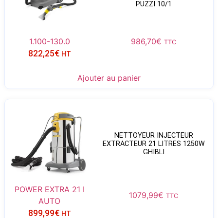
PUZZI 10/1
1.100-130.0
986,70
€
TTC
822,25
€
HT
Ajouter au panier
NETTOYEUR INJECTEUR
EXTRACTEUR 21 LITRES 1250W
GHIBLI
POWER EXTRA 21 I
1079,99
€
TTC
AUTO
899,99
€
HT