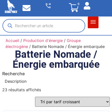
0
Matériel garage
Auto / Moto / PL
Chantier BTP
Accueil
/
Production d'énergie
/
Groupe
électrogène
/ Batterie Nomade / Énergie embarquée
Batterie Nomade /
Énergie embarquée
Recherche
Description
23 résultats affichés