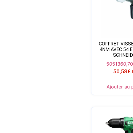
COFFRET VISSE
4NM AVEC 54 
SCHNEID
50513
60,7
50,58
€
Ajouter au 