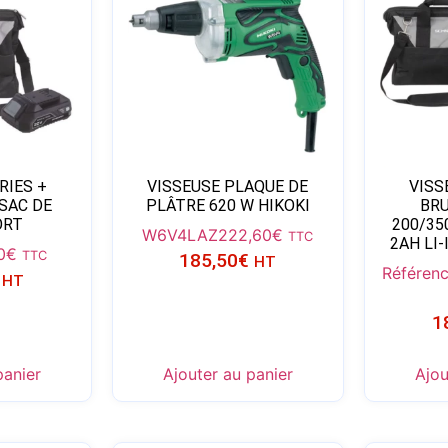
RIES +
VISSEUSE PLAQUE DE
VISS
SAC DE
PLÂTRE 620 W HIKOKI
BRU
ORT
200/35
W6V4LAZ
222,60
€
TTC
2AH LI
0
€
TTC
185,50
€
HT
Référen
HT
1
panier
Ajouter au panier
Ajou