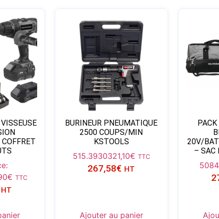
 VISSEUSE
BURINEUR PNEUMATIQUE
PACK
SION
2500 COUPS/MIN
B
 COFFRET
KSTOOLS
20V/BAT
UTS
– SAC
515.3930
321,10
€
TTC
e:
5084
267,58
€
HT
90
€
2
TTC
HT
panier
Ajouter au panier
Ajou