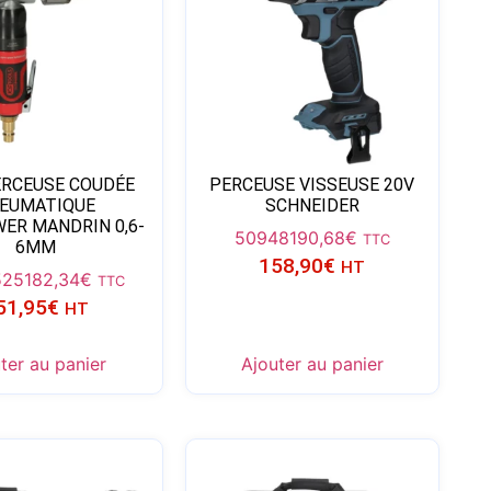
ERCEUSE COUDÉE
PERCEUSE VISSEUSE 20V
EUMATIQUE
SCHNEIDER
ER MANDRIN 0,6-
50948
190,68
€
TTC
6MM
158,90
€
HT
525
182,34
€
TTC
51,95
€
HT
ter au panier
Ajouter au panier