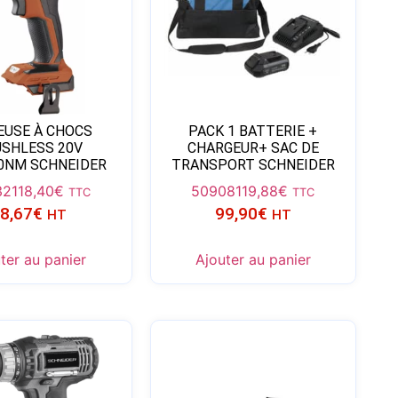
EUSE À CHOCS
PACK 1 BATTERIE +
SHLESS 20V
CHARGEUR+ SAC DE
50NM SCHNEIDER
TRANSPORT SCHNEIDER
32
118,40
€
50908
119,88
€
TTC
TTC
8,67
€
99,90
€
HT
HT
ter au panier
Ajouter au panier