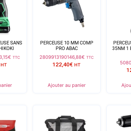
EUSE SANS
PERCEUSE 10 MM COMP
PERCEU
HIKOKI
PRO ABAC
35NM 1 
3,15
€
2809913190
146,88
€
TTC
TTC
508
122,40
€
HT
HT
1
panier
Ajouter au panier
Ajou