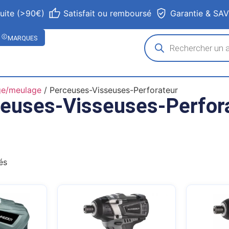
tuite (>90€)
Satisfait ou remboursé
Garantie & SA
MARQUES
ge/meulage
/ Perceuses-Visseuses-Perforateur
euses-Visseuses-Perfor
és