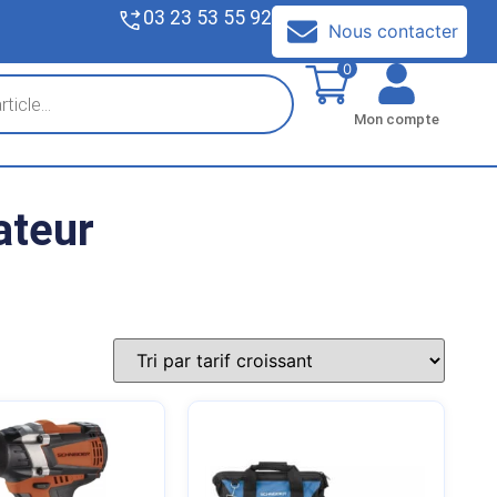
03 23 53 55 92
V
Nous contacter
0
Mon compte
ateur