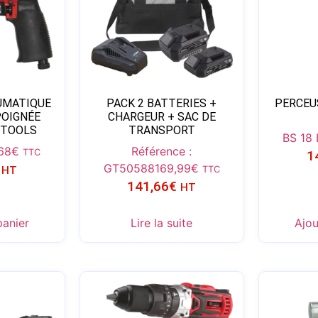
UMATIQUE
PACK 2 BATTERIES +
PERCEU
POIGNÉE
CHARGEUR + SAC DE
STOOLS
TRANSPORT
BS 18 
68
€
Référence :
TTC
1
GT50588
169,99
€
HT
TTC
141,66
€
HT
panier
Lire la suite
Ajou