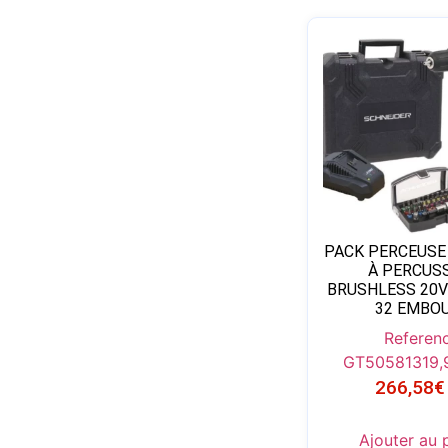
PACK PERCEUSE
À PERCUS
BRUSHLESS 20V
32 EMBO
Referenc
GT50581
319,
266,58
€
Ajouter au 