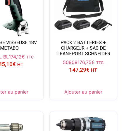
SE VISSEUSE 18V
PACK 2 BATTERIES +
METABO
CHARGEUR + SAC DE
TRANSPORT SCHNEIDER
L BL
174,12
€
TTC
50909
176,75
€
TTC
45,10
€
HT
147,29
€
HT
ter au panier
Ajouter au panier