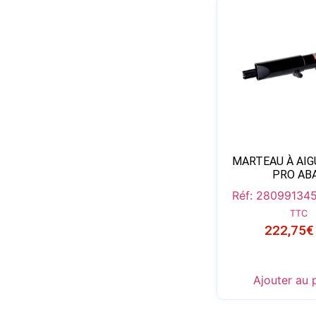
MARTEAU À AIG
PRO AB
Réf: 280991345
TTC
222,75
€
Ajouter au 