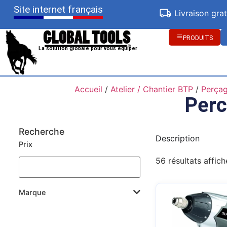
Site internet français
Livraison gra
PRODUITS
La solution globale pour vous équiper
Accueil
/
Atelier / Chantier BTP
/
Perça
Perc
Recherche
Description
Prix
56 résultats affich
Marque