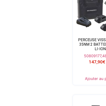
PERCEUSE VISS
35NM 2 BATTE
LI-ION
50809
177,4
147,90
€
Ajouter au 