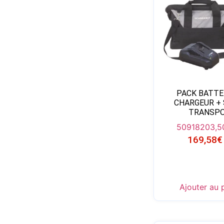
PACK BATTE
CHARGEUR + 
TRANSP
50918
203,5
169,58
€
Ajouter au 