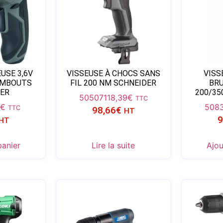
USE 3,6V
VISSEUSE À CHOCS SANS
VISS
EMBOUTS
FIL 200 NM SCHNEIDER
BRU
ER
200/3
50507
118,39
€
TTC
0
€
508
TTC
98,66
€
HT
9
HT
panier
Lire la suite
Ajou