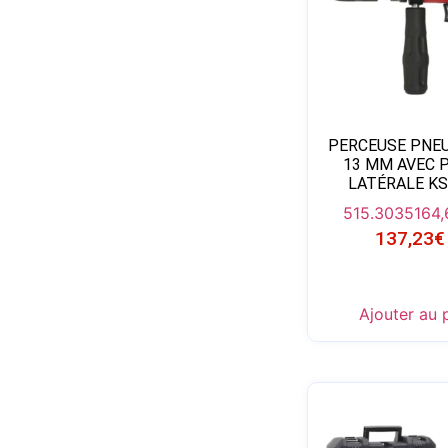
PERCEUSE PNE
13 MM AVEC 
LATÉRALE K
515.3035
164,
137,23
€
Ajouter au 