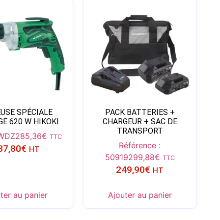
EUSE SPÉCIALE
PACK BATTERIES +
E 620 W HIKOKI
CHARGEUR + SAC DE
TRANSPORT
WDZ
285,36
€
TTC
Référence :
37,80
€
HT
50919
299,88
€
TTC
249,90
€
HT
ter au panier
Ajouter au panier