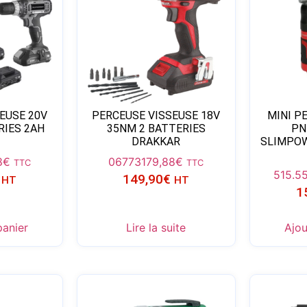
EUSE 20V
PERCEUSE VISSEUSE 18V
MINI P
RIES 2AH
35NM 2 BATTERIES
PN
DRAKKAR
SLIMPOW
8
€
06773
179,88
€
TTC
TTC
515.5
149,90
€
HT
HT
1
panier
Lire la suite
Ajou