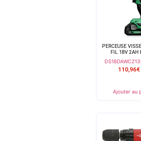
PERCEUSE VISS
FIL 18V 2AH 
DS18DAWCZ
13
110,96
€
Ajouter au 