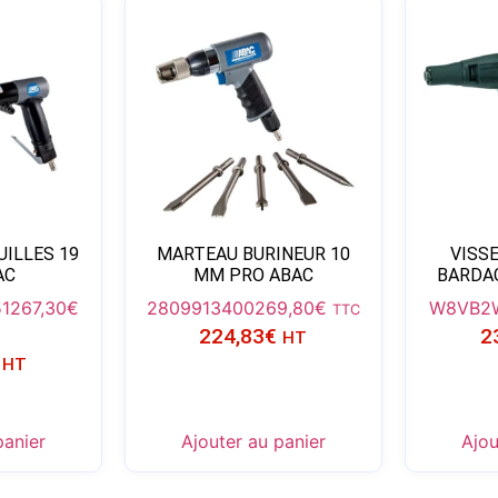
UILLES 19
MARTEAU BURINEUR 10
VISS
AC
MM PRO ABAC
BARDAG
1
267,30
€
2809913400
269,80
€
W8VB2
TTC
224,83
€
2
HT
HT
panier
Ajouter au panier
Ajou