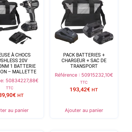
EUSE À CHOCS
PACK BATTERIES +
SHLESS 20V
CHARGEUR + SAC DE
0NM 1 BATTERIE
TRANSPORT
-ION – MALLETTE
Référence : 50915
232,10
€
ce: 50834
227,88
€
TTC
TTC
193,42
€
HT
89,90
€
HT
ter au panier
Ajouter au panier