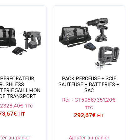
 PERFORATEUR
PACK PERCEUSE + SCIE
RUSHLESS
SAUTEUSE + BATTERIES +
TERIE 5AH LI-ION
SAC
 DE TRANSPORT
Réf : GT50567
351,20
€
2
328,40
€
TTC
TTC
73,67
€
HT
292,67
€
HT
ter au panier
Ajouter au panier