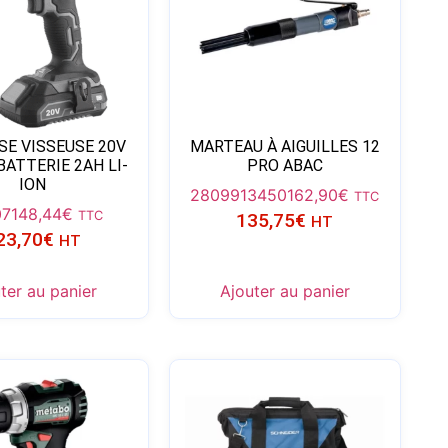
SE VISSEUSE 20V
MARTEAU À AIGUILLES 12
BATTERIE 2AH LI-
PRO ABAC
ION
2809913450
162,90
€
TTC
07
148,44
€
TTC
135,75
€
HT
23,70
€
HT
ter au panier
Ajouter au panier