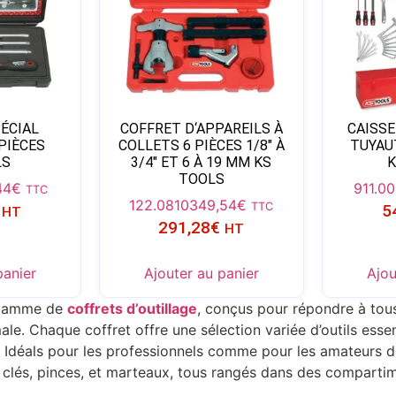
ÉCIAL
COFFRET D‘APPAREILS À
CAISSE
 PIÈCES
COLLETS 6 PIÈCES 1/8″ À
TUYAU
LS
3/4″ ET 6 À 19 MM KS
TOOLS
44
€
911.0
TTC
122.0810
349,54
€
TTC
5
HT
291,28
€
HT
panier
Ajouter au panier
Ajou
 gamme de
coffrets d’outillage
, conçus pour répondre à tou
ale. Chaque coffret offre une sélection variée d’outils esse
é. Idéals pour les professionnels comme pour les amateurs d
 clés, pinces, et marteaux, tous rangés dans des compartime