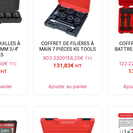
UILLES À
COFFRET DE FILIÈRES À
COFFR
8MM 3/4″
MAIN 7 PIÈCES KS TOOLS
BATTRE
LS
903.3300
158,20
€
TTC
50
€
122.2
TTC
131,83
€
HT
1
HT
panier
Ajouter au panier
Ajou