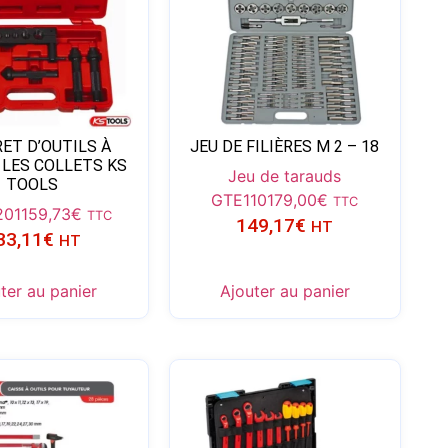
ET D’OUTILS À
JEU DE FILIÈRES M 2 – 18
 LES COLLETS KS
Jeu de tarauds
TOOLS
GTE110
179,00
€
TTC
201
159,73
€
TTC
149,17
€
HT
33,11
€
HT
ter au panier
Ajouter au panier