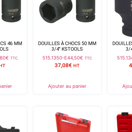
OCS 46 MM
DOUILLES À CHOCS 50 MM
DOUILLE
OOLS
3/4″ KSTOOLS
3/
,80
€
515.1350-E
44,50
€
515.13
TTC
TTC
37,08
€
4
HT
HT
panier
Ajouter au panier
Ajou