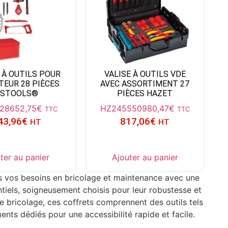
 À OUTILS POUR
VALISE À OUTILS VDE
TEUR 28 PIÈCES
AVEC ASSORTIMENT 27
KSTOOLS®
PIÈCES HAZET
028
652,75
€
HZ245550
980,47
€
TTC
TTC
43,96
€
817,06
€
HT
HT
ter au panier
Ajouter au panier
s vos besoins en bricolage et maintenance avec une
ntiels, soigneusement choisis pour leur robustesse et
e bricolage, ces coffrets comprennent des outils tels
nts dédiés pour une accessibilité rapide et facile.