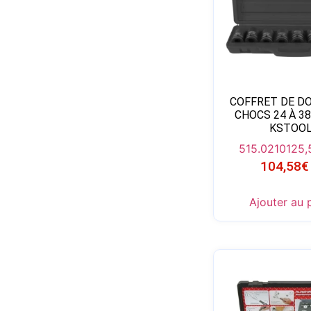
COFFRET DE DO
CHOCS 24 À 3
KSTOO
515.0210
125,
104,58
€
Ajouter au 