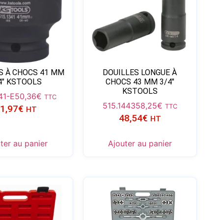
S À CHOCS 41 MM
DOUILLES LONGUE À
4″ KSTOOLS
CHOCS 43 MM 3/4″
KSTOOLS
41-E
50,36
€
TTC
515.1443
58,25
€
TTC
1,97
€
HT
48,54
€
HT
ter au panier
Ajouter au panier