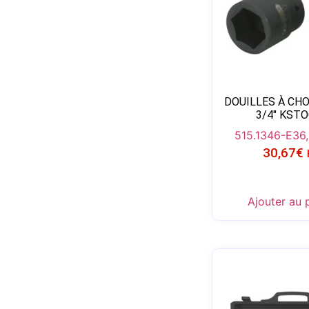
DOUILLES À CH
3/4″ KST
515.1346-E
36
30,67
€
Ajouter au 