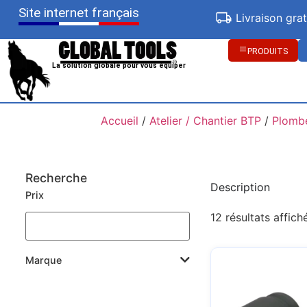
Site internet français
Livraison gra
PRODUITS
La solution globale pour vous équiper
Accueil
/
Atelier / Chantier BTP
/
Plombe
Recherche
Description
Prix
12 résultats affich
Marque