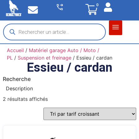
0
Matériel garage
Auto / Moto / PL
Chantier BTP
Accueil
/
Matériel garage Auto / Moto /
PL
/
Suspension et freinage
/ Essieu / cardan
Essieu / cardan
Recherche
Description
2 résultats affichés