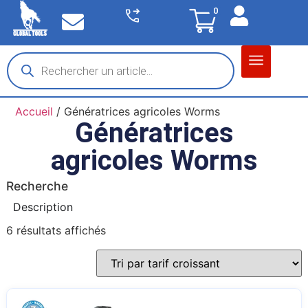
0
Matériel garage
Auto / Moto / PL
Chantier BTP
Accueil
/ Génératrices agricoles Worms
Génératrices
agricoles Worms
Recherche
Description
6 résultats affichés