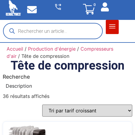
0
Matériel garage
Auto / Moto / PL
Chantier BTP
Accueil
/
Production d'énergie
/
Compresseurs
d'air
/ Tête de compression
Tête de compression
Recherche
Description
36 résultats affichés