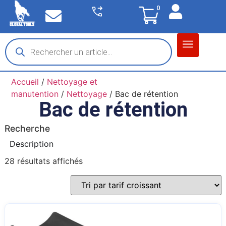
0
Matériel garage
Auto / Moto / PL
Chantier BTP
Accueil
/
Nettoyage et
manutention
/
Nettoyage
/ Bac de rétention
Bac de rétention
Recherche
Description
28 résultats affichés