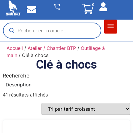
0
Matériel garage
Auto / Moto / PL
Chantier BTP
Accueil
/
Atelier / Chantier BTP
/
Outillage à
main
/ Clé à chocs
Clé à chocs
Recherche
Description
41 résultats affichés