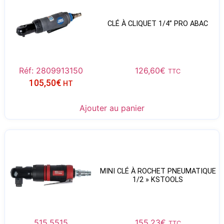
CLÉ À CLIQUET 1/4” PRO ABAC
Réf: 2809913150
126,60
€
TTC
105,50
€
HT
Ajouter au panier
MINI CLÉ À ROCHET PNEUMATIQUE
1/2 » KSTOOLS
515.5515
155,23
€
TTC