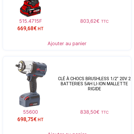
515.4715F
803,62
€
TTC
669,68
€
HT
Ajouter au panier
CLÉ À CHOCS BRUSHLESS 1/2″ 20V 2
BATTERIES 5AH LI-ION MALLETTE
RIGIDE
55600
838,50
€
TTC
698,75
€
HT