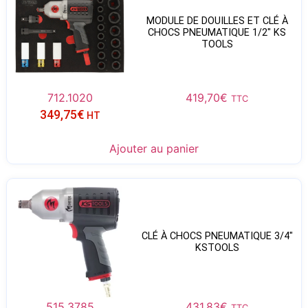
MODULE DE DOUILLES ET CLÉ À
CHOCS PNEUMATIQUE 1/2″ KS
TOOLS
712.1020
419,70
€
TTC
349,75
€
HT
Ajouter au panier
CLÉ À CHOCS PNEUMATIQUE 3/4″
KSTOOLS
515.3785
431,83
€
TTC