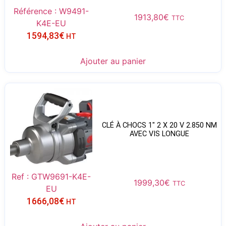
Référence : W9491-
1913,80
€
TTC
K4E-EU
1594,83
€
HT
Ajouter au panier
CLÉ À CHOCS 1″ 2 X 20 V 2.850 NM
AVEC VIS LONGUE
Ref : GTW9691-K4E-
1999,30
€
TTC
EU
1666,08
€
HT