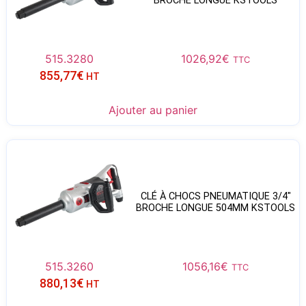
BROCHE LONGUE KSTOOLS
515.3280
1026,92
€
TTC
855,77
€
HT
Ajouter au panier
CLÉ À CHOCS PNEUMATIQUE 3/4″
BROCHE LONGUE 504MM KSTOOLS
515.3260
1056,16
€
TTC
880,13
€
HT