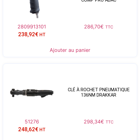
COMP PRO ABAC
2809913101
286,70
€
TTC
238,92
€
HT
Ajouter au panier
CLÉ À ROCHET PNEUMATIQUE
136NM DRAKKAR
51276
298,34
€
TTC
248,62
€
HT