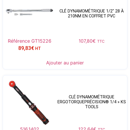
CLÉ DYNAMOMÉTRIQUE 1/2″ 28 À
210NM EN COFFRET PVC
Référence GT15226
107,80
€
TTC
89,83
€
HT
Ajouter au panier
CLÉ DYNAMOMÉTRIQUE
ERGOTORQUEPRÉCISION® 1/4 » KS
TOOLS
516.1402
122,64
€
TTC