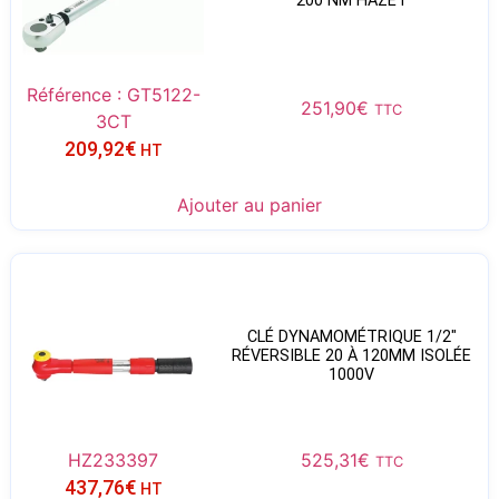
200 NM HAZET
Référence : GT5122-
251,90
€
TTC
3CT
209,92
€
HT
Ajouter au panier
CLÉ DYNAMOMÉTRIQUE 1/2″
RÉVERSIBLE 20 À 120MM ISOLÉE
1000V
HZ233397
525,31
€
TTC
437,76
€
HT