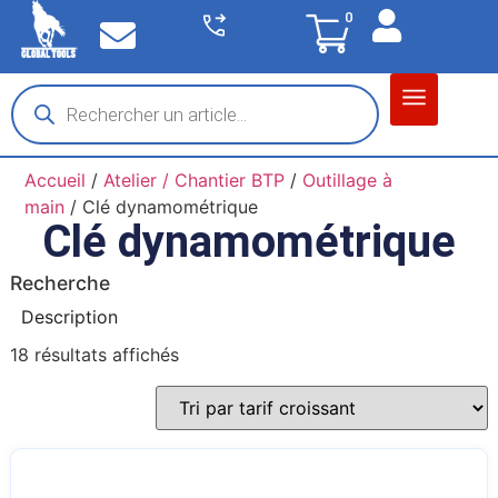
0
Matériel garage
Auto / Moto / PL
Chantier BTP
Accueil
/
Atelier / Chantier BTP
/
Outillage à
main
/ Clé dynamométrique
Clé dynamométrique
Recherche
Description
18 résultats affichés