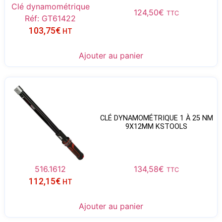
Clé dynamométrique
124,50
€
TTC
Réf: GT61422
103,75
€
HT
Ajouter au panier
CLÉ DYNAMOMÉTRIQUE 1 À 25 NM
9X12MM KSTOOLS
516.1612
134,58
€
TTC
112,15
€
HT
Ajouter au panier