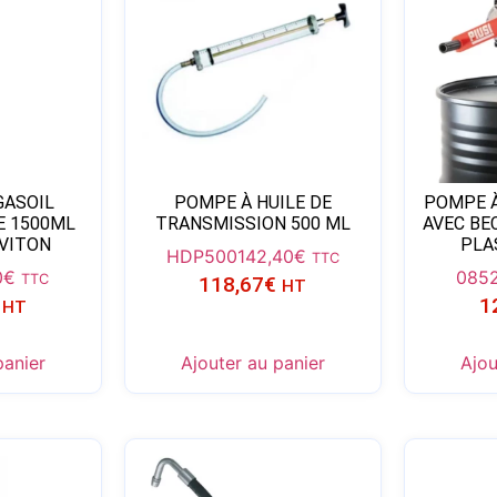
GASOIL
POMPE À HUILE DE
POMPE À
 1500ML
TRANSMISSION 500 ML
AVEC BE
 VITON
PLA
HDP500
142,40
€
TTC
0
€
085
TTC
118,67
€
HT
1
HT
panier
Ajouter au panier
Ajou