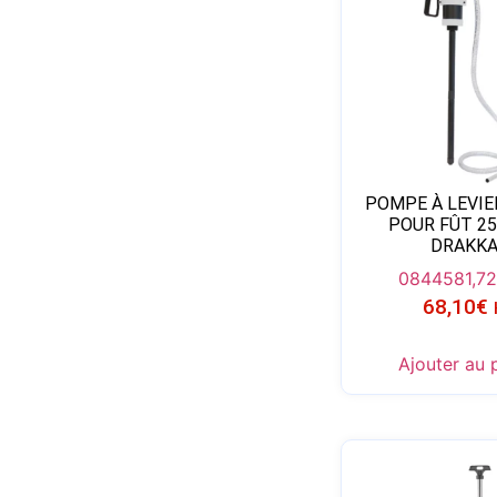
POMPE À LEVIE
POUR FÛT 25
DRAKK
08445
81,72
68,10
€
Ajouter au 