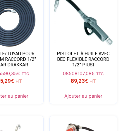
BLE/TUYAU POUR
PISTOLET À HUILE AVEC
4M RACCORD 1/2″
BEC FLEXIBLE RACCORD
BAR DRAKKAR
1/2″ PIUSI
55
90,35
€
08508
107,08
€
TTC
TTC
5,29
€
89,23
€
HT
HT
ter au panier
Ajouter au panier