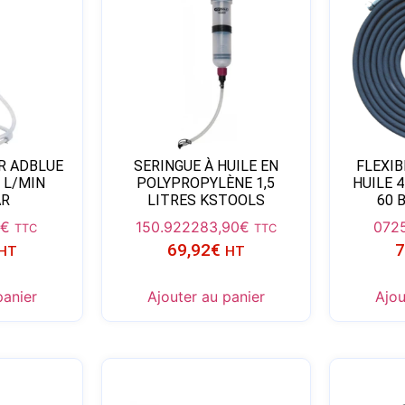
R ADBLUE
SERINGUE À HUILE EN
FLEXI
 L/MIN
POLYPROPYLÈNE 1,5
HUILE 
AR
LITRES KSTOOLS
60 
€
150.9222
83,90
€
072
TTC
TTC
69,92
€
7
HT
HT
panier
Ajouter au panier
Ajou