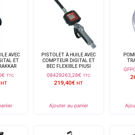
ILE AVEC
PISTOLET À HUILE AVEC
POMP
ITAL ET
COMPTEUR DIGITAL ET
TR
DRAKKAR
BEC FLEXIBLE PIUSI
GFP
0
€
08429
263,28
€
TTC
TTC
2
219,40
€
HT
HT
panier
Ajouter au panier
Ajou