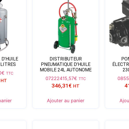
 D’HUILE
DISTRIBUTEUR
PO
 LITRES
PNEUMATIQUE D’HUILE
ÉLECTR
MOBILE 24L AUTONOME
23
0
€
TTC
07222
415,57
€
0855
TTC
HT
346,31
€
4
HT
panier
Ajouter au panier
Ajou