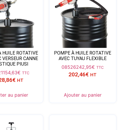
 HUILE ROTATIVE
POMPE À HUILE ROTATIVE
C VERSEUR CANNE
AVEC TUYAU FLEXIBLE
STIQUE PIUSI
08526
242,95
€
TTC
21
154,63
€
TTC
202,46
€
HT
28,86
€
HT
ter au panier
Ajouter au panier