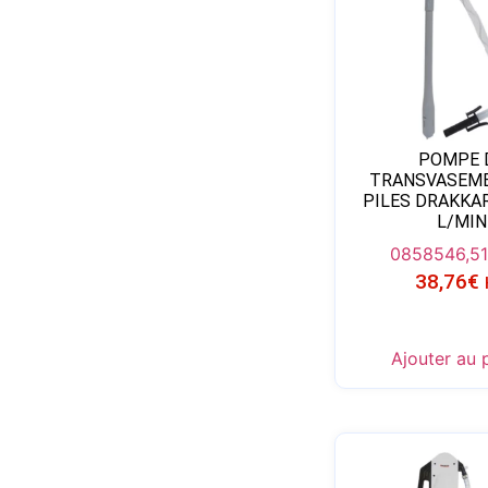
POMPE 
TRANSVASEM
PILES DRAKKAR
L/MIN
08585
46,5
38,76
€
Ajouter au 