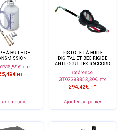
E À HUILE DE
PISTOLET À HUILE
ANSMISSION
DIGITAL ET BEC RIGIDE
ANTI-GOUTTES RACCORD
01
318,59
€
TTC
référence:
65,49
€
HT
GT07293
353,30
€
TTC
294,42
€
HT
ter au panier
Ajouter au panier