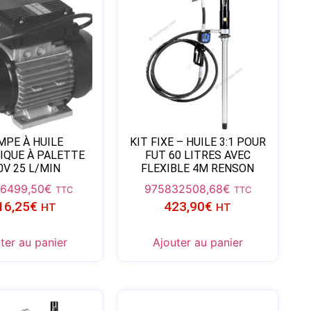
MPE À HUILE
KIT FIXE – HUILE 3:1 POUR
IQUE À PALETTE
FUT 60 LITRES AVEC
0V 25 L/MIN
FLEXIBLE 4M RENSON
6
499,50
€
975832
508,68
€
TTC
TTC
16,25
€
423,90
€
HT
HT
ter au panier
Ajouter au panier