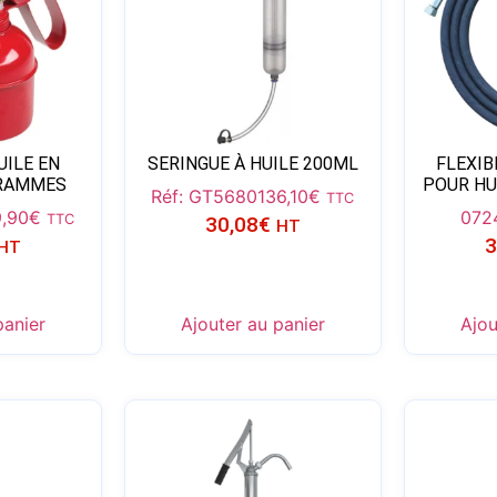
UILE EN
SERINGUE À HUILE 200ML
FLEXIB
GRAMMES
POUR HU
Réf: GT56801
36,10
€
TTC
,90
€
072
TTC
30,08
€
HT
3
HT
panier
Ajouter au panier
Ajou