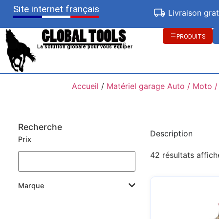
Site internet français
Livraison gra
PRODUITS
La solution globale pour vous équiper
Accueil
/
Matériel garage Auto / Moto /
Recherche
Description
Prix
42 résultats affich
Marque