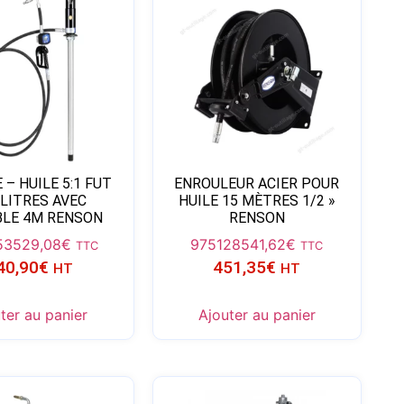
E – HUILE 5:1 FUT
ENROULEUR ACIER POUR
 LITRES AVEC
HUILE 15 MÈTRES 1/2 »
BLE 4M RENSON
RENSON
53
529,08
€
975128
541,62
€
TTC
TTC
40,90
€
451,35
€
HT
HT
ter au panier
Ajouter au panier