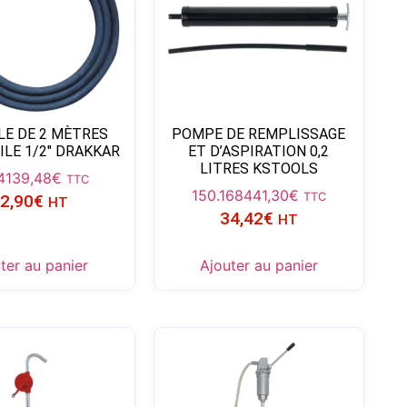
LE DE 2 MÈTRES
POMPE DE REMPLISSAGE
ILE 1/2″ DRAKKAR
ET D’ASPIRATION 0,2
LITRES KSTOOLS
41
39,48
€
TTC
150.1684
41,30
€
TTC
2,90
€
HT
34,42
€
HT
ter au panier
Ajouter au panier