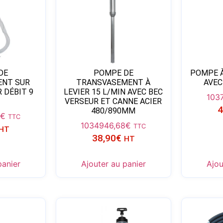
DE
POMPE DE
POMPE À
ENT SUR
TRANSVASEMENT À
AVEC
 DÉBIT 9
LEVIER 15 L/MIN AVEC BEC
103
VERSEUR ET CANNE ACIER
4
480/890MM
1
€
TTC
10349
46,68
€
TTC
HT
38,90
€
HT
panier
Ajouter au panier
Ajou