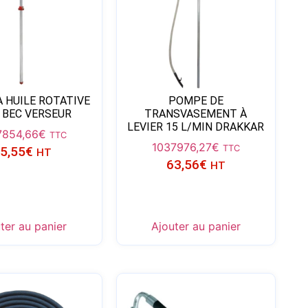
 HUILE ROTATIVE
POMPE DE
 BEC VERSEUR
TRANSVASEMENT À
LEVIER 15 L/MIN DRAKKAR
78
54,66
€
TTC
10379
76,27
€
TTC
5,55
€
HT
63,56
€
HT
ter au panier
Ajouter au panier