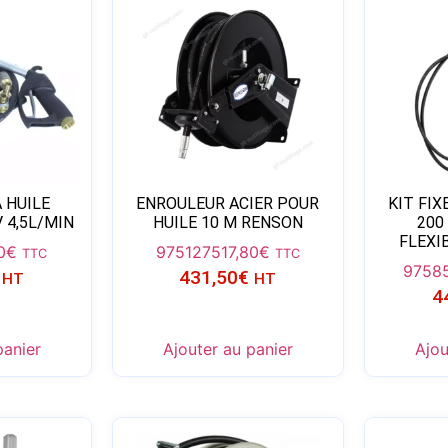
 HUILE
ENROULEUR ACIER POUR
KIT FIX
 4,5L/MIN
HUILE 10 M RENSON
200
FLEXI
0
€
975127
517,80
€
TTC
TTC
9758
431,50
€
HT
HT
4
panier
Ajouter au panier
Ajou