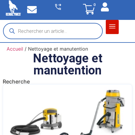
0
Matériel garage
Auto / Moto / PL
Chantier BTP
Accueil
/ Nettoyage et manutention
Nettoyage et
manutention
Recherche