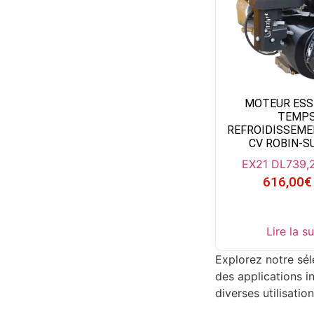
MOTEUR ESS
TEMP
REFROIDISSEMEN
CV ROBIN-S
EX21 DL
739,
616,00
€
Lire la su
Explorez notre sé
des applications i
diverses utilisatio