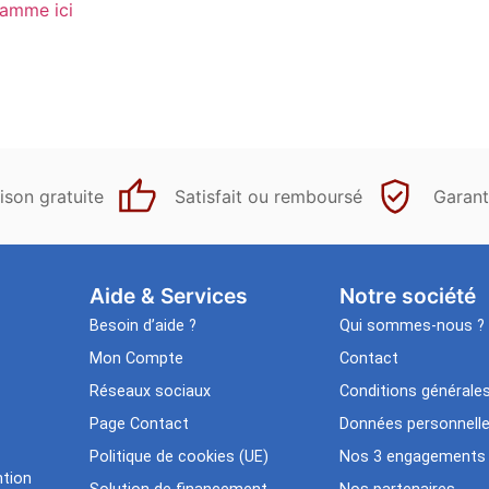
gamme
ici
ison gratuite
Satisfait ou remboursé
Garant
Aide & Services​
Notre société
Besoin d’aide ?
Qui sommes-nous ?
Mon Compte
Contact
Réseaux sociaux
Conditions générale
Page Contact
Données personnell
Politique de cookies (UE)
Nos 3 engagements
tion