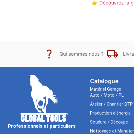
👉
Découvrez
la
Qui sommes nous ?
Livra
Catalogue
Matériel Garage
Auto / Moto / PL
Atelier / Chantier BTP
Production d’énergie
Soudure / Découpe
Professionnels et particuliers
Nettoyage et Manuten