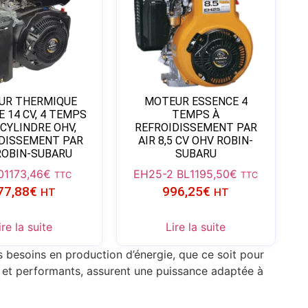
UR THERMIQUE
MOTEUR ESSENCE 4
 14 CV, 4 TEMPS
TEMPS À
YLINDRE OHV,
REFROIDISSEMENT PAR
DISSEMENT PAR
AIR 8,5 CV OHV ROBIN-
 ROBIN-SUBARU
SUBARU
0
1173,46
€
EH25-2 BL
1195,50
€
TTC
TTC
77,88
€
996,25
€
HT
HT
ire la suite
Lire la suite
 besoins en production d’énergie, que ce soit pour
es et performants, assurent une puissance adaptée à