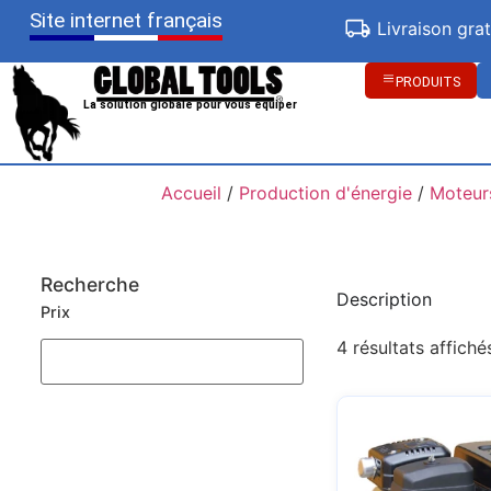
Site internet français
Livraison gra
PRODUITS
La solution globale pour vous équiper
Accueil
/
Production d'énergie
/
Moteurs
Recherche
Description
Prix
4 résultats affiché