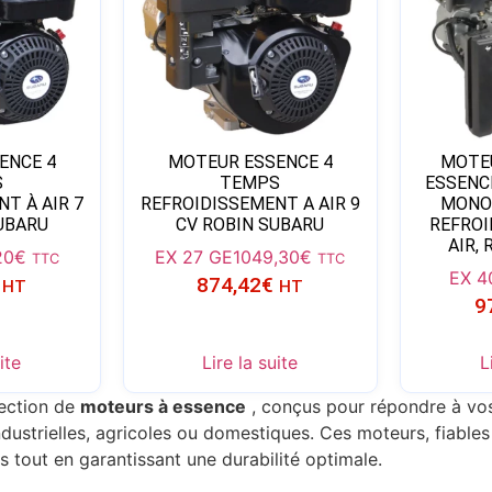
ENCE 4
MOTEUR ESSENCE 4
MOTE
S
TEMPS
ESSENCE
T À AIR 7
REFROIDISSEMENT A AIR 9
MONOC
UBARU
CV ROBIN SUBARU
REFROI
AIR,
20
€
EX 27 GE
1049,30
€
TTC
TTC
EX 4
874,42
€
HT
HT
9
ite
Lire la suite
L
lection de
moteurs à essence
, conçus pour répondre à vos
ndustrielles, agricoles ou domestiques. Ces moteurs, fiabl
ns tout en garantissant une durabilité optimale.