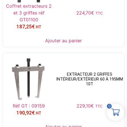
Coffret extracteurs 2
et 3 griffes réf
224,70
€
TTC
GT01100
187,25
€
HT
Ajouter au panier
EXTRACTEUR 2 GRIFFES
INTÉRIEUR/EXTÉRIEUR 60 À 195MM
10T
Réf GT : 09159
229,10
€
0
TTC
190,92
€
HT
Ajouter au panier