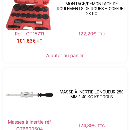
MONTAGE/DÉMONTAGE DE
ROULEMENTS DE ROUES – COFFRET
23 PC
Réf : GT15711
122,20
€
TTC
101,83
€
HT
Ajouter au panier
MASSE À INERTIE LONGUEUR 250
MM 1.40 KG KSTOOLS
Masses à inertie réf
124,39
€
TTC
GT6600504