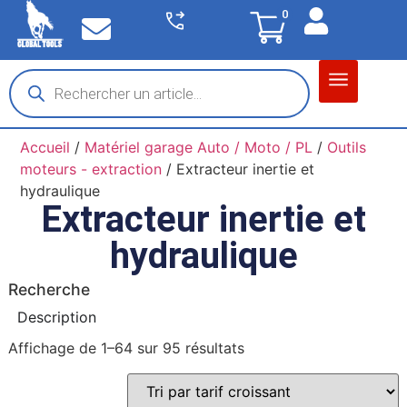
0
Matériel garage
Auto / Moto / PL
Chantier BTP
Accueil
/
Matériel garage Auto / Moto / PL
/
Outils
moteurs - extraction
/ Extracteur inertie et
hydraulique
Extracteur inertie et
hydraulique
Recherche
Description
Affichage de 1–64 sur 95 résultats