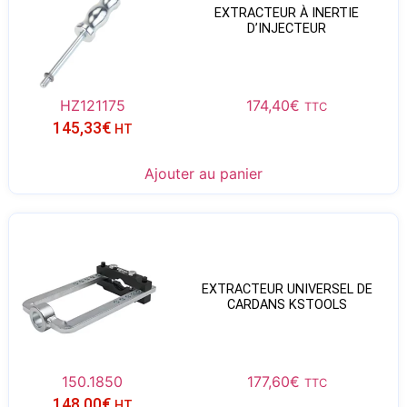
EXTRACTEUR À INERTIE
D’INJECTEUR
HZ121175
174,40
€
TTC
145,33
€
HT
Ajouter au panier
EXTRACTEUR UNIVERSEL DE
CARDANS KSTOOLS
150.1850
177,60
€
TTC
148,00
€
HT