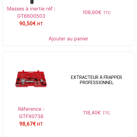
Masses à inertie réf :
108,60
€
TTC
GT6600503
90,50
€
HT
Ajouter au panier
EXTRACTEUR À FRAPPER
PROFESSIONNEL
Réference :
118,40
€
TTC
GTFX0738
98,67
€
HT