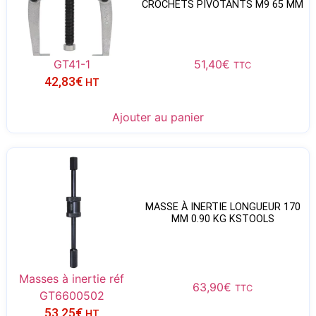
CROCHETS PIVOTANTS M9 65 MM
GT41-1
51,40
€
TTC
42,83
€
HT
Ajouter au panier
MASSE À INERTIE LONGUEUR 170
MM 0.90 KG KSTOOLS
Masses à inertie réf
63,90
€
TTC
GT6600502
53,25
€
HT