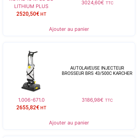
3024,60
€
TTC
LITHIUM PLUS
2520,50
€
HT
Ajouter au panier
AUTOLAVEUSE INJECTEUR
BROSSEUR BRS 43/500C KARCHER
1.006-671.0
3186,98
€
TTC
2655,82
€
HT
Ajouter au panier