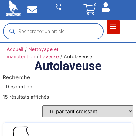
0
Matériel garage
Auto / Moto / PL
Chantier BTP
Accueil
/
Nettoyage et
manutention
/
Laveuse
/ Autolaveuse
Autolaveuse
Recherche
Description
15 résultats affichés