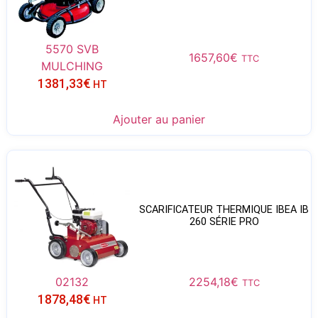
5570 SVB
1657,60
€
TTC
MULCHING
1381,33
€
HT
Ajouter au panier
SCARIFICATEUR THERMIQUE IBEA IB
260 SÉRIE PRO
02132
2254,18
€
TTC
1878,48
€
HT