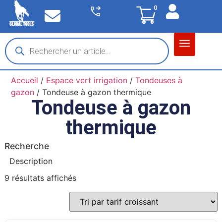
0
Matériel garage
Auto / Moto / PL
Chantier BTP
Accueil
/
Espace vert irrigation
/
Tondeuses à
gazon
/ Tondeuse à gazon thermique
Tondeuse à gazon
thermique
Recherche
Description
9 résultats affichés