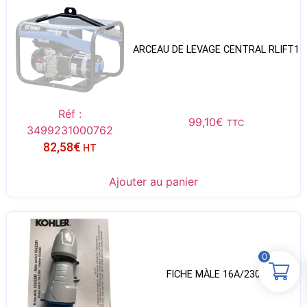
ARCEAU DE LEVAGE CENTRAL RLIFT1
Réf :
99,10
€
TTC
3499231000762
82,58
€
HT
Ajouter au panier
0
FICHE MÀLE 16A/230V