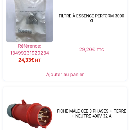
FILTRE À ESSENCE PERFORM 3000
XL
Référence:
29,20
€
TTC
13499231920234
24,33
€
HT
Ajouter au panier
FICHE MÂLE CEE 3 PHASES + TERRE
+ NEUTRE 400V 32 A