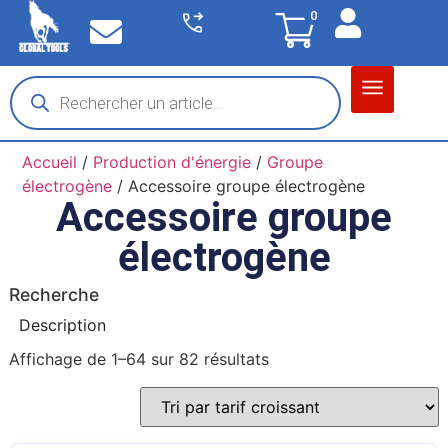
0
Matériel garage
Auto / Moto / PL
Chantier BTP
Accueil
/
Production d'énergie
/
Groupe
électrogène
/ Accessoire groupe électrogène
Accessoire groupe
électrogène
Recherche
Description
Affichage de 1–64 sur 82 résultats