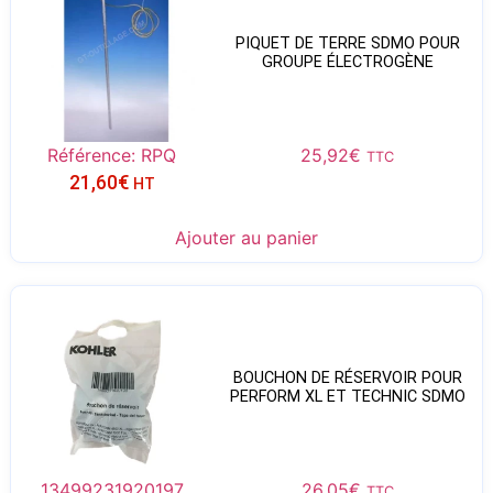
PIQUET DE TERRE SDMO POUR
GROUPE ÉLECTROGÈNE
Référence: RPQ
25,92
€
TTC
21,60
€
HT
Ajouter au panier
BOUCHON DE RÉSERVOIR POUR
PERFORM XL ET TECHNIC SDMO
13499231920197
26,05
€
TTC