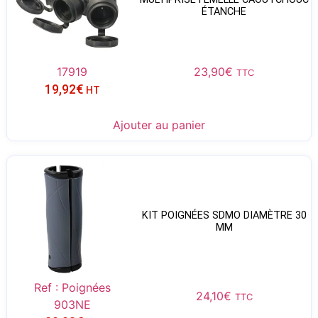
ÉTANCHE
17919
23,90
€
TTC
19,92
€
HT
Ajouter au panier
KIT POIGNÉES SDMO DIAMÈTRE 30
MM
Ref : Poignées
24,10
€
TTC
903NE