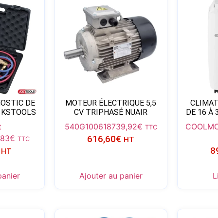
NOSTIC DE
MOTEUR ÉLECTRIQUE 5,5
CLIMAT
 KSTOOLS
CV TRIPHASÉ NUAIR
DE 16 À
t
540G100618
739,92
€
COOLMO
TTC
,83
€
616,60
€
TTC
HT
8
HT
panier
Ajouter au panier
L