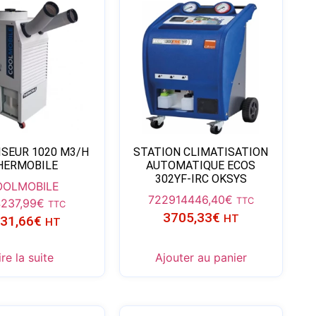
ISEUR 1020 M3/H
STATION CLIMATISATION
HERMOBILE
AUTOMATIQUE ECOS
302YF-IRC OKSYS
OOLMOBILE
72291
4446,40
€
TTC
4237,99
€
TTC
3705,33
€
HT
31,66
€
HT
ire la suite
Ajouter au panier