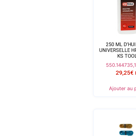
250 ML D’HU
UNIVERSELLE H
KS TOO
550.1447
35,
29,25
€
Ajouter au 