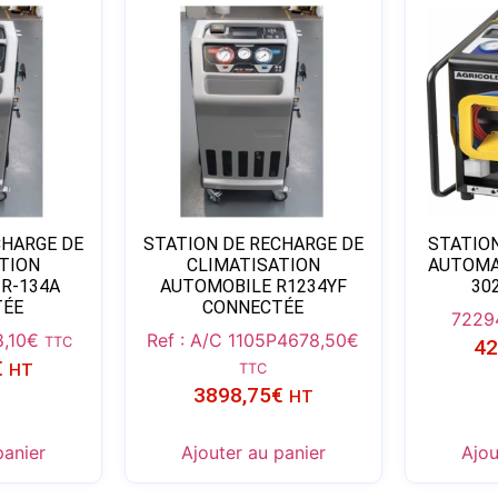
CHARGE DE
STATION DE RECHARGE DE
STATIO
TION
CLIMATISATION
AUTOMA
R-134A
AUTOMOBILE R1234YF
30
TÉE
CONNECTÉE
7229
,10
€
Ref : A/C 1105P
4678,50
€
TTC
42
€
HT
TTC
3898,75
€
HT
panier
Ajouter au panier
Ajou