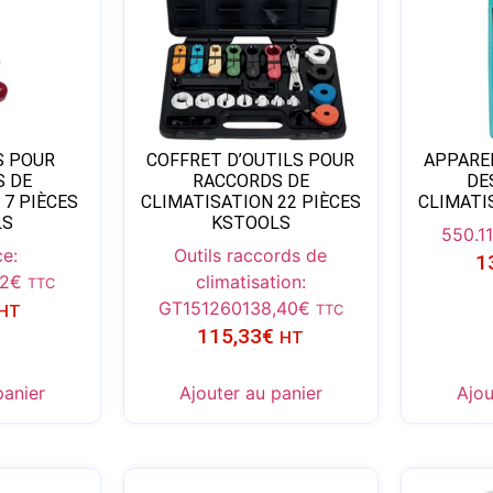
S POUR
COFFRET D’OUTILS POUR
APPARE
 DE
RACCORDS DE
DE
 7 PIÈCES
CLIMATISATION 22 PIÈCES
CLIMATI
LS
KSTOOLS
550.1
e:
Outils raccords de
1
52
€
climatisation:
TTC
GT151260
138,40
€
HT
TTC
115,33
€
HT
panier
Ajouter au panier
Ajou