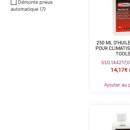
Démonte pneus
automatique
(7)
250 ML D’HUIL
POUR CLIMATIS
TOOL
550.1442
17,
14,17
€
Ajouter au 