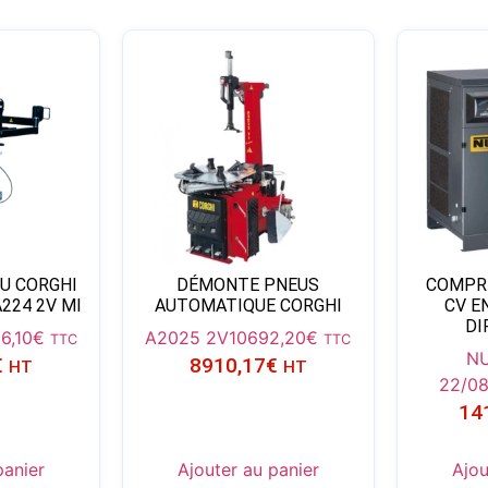
U CORGHI
DÉMONTE PNEUS
COMPRE
224 2V MI
AUTOMATIQUE CORGHI
CV E
DI
6,10
€
A2025 2V
10692,20
€
TTC
TTC
NU
€
8910,17
€
HT
HT
22/0
14
panier
Ajouter au panier
Ajou