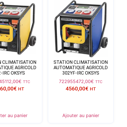
N CLIMATISATION
STATION CLIMATISATION
TIQUE AGRICOLD
AUTOMATIQUE AGRICOLD
2-IRC OKSYS
302YF-IRC OKSYS
4
5112,00
€
72295
5472,00
€
TTC
TTC
60,00
€
4560,00
€
HT
HT
ter au panier
Ajouter au panier