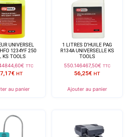
EUR UNIVERSEL
1 LITRES D’HUILE PAG
HFO 1234YF 250
R134A UNIVERSELLE KS
 KS TOOLS
TOOLS
448
44,60
€
550.1464
67,50
€
TTC
TTC
7,17
€
56,25
€
HT
HT
ter au panier
Ajouter au panier