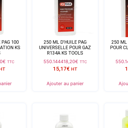
E PAG 100
250 ML D’HUILE PAG
250 ML 
ATION KS
UNIVERSELLE POUR GAZ
POUR C
S
R134A KS TOOLS
00
€
550.1444
18,20
€
550.
TTC
TTC
15,17
€
1
HT
HT
panier
Ajouter au panier
Ajou