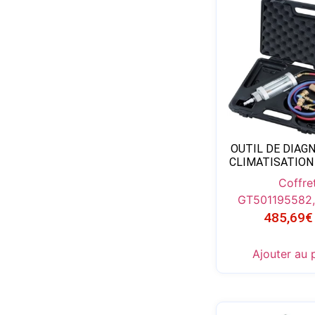
OUTIL DE DIAG
CLIMATISATION
Coffre
GT501195
582
485,69
€
Ajouter au 