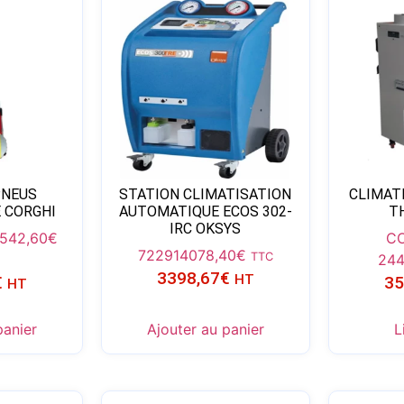
PNEUS
STATION CLIMATISATION
CLIMAT
 CORGHI
AUTOMATIQUE ECOS 302-
T
IRC OKSYS
542,60
€
C
72291
4078,40
€
TTC
24
3398,67
€
HT
€
35
HT
panier
Ajouter au panier
L