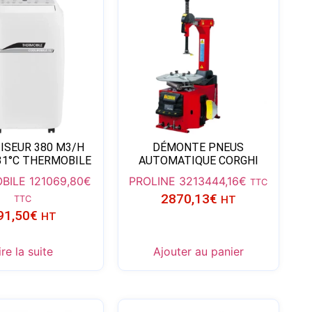
ISEUR 380 M3/H
DÉMONTE PNEUS
 31°C THERMOBILE
AUTOMATIQUE CORGHI
BILE 12
1069,80
€
PROLINE 321
3444,16
€
TTC
2870,13
€
TTC
HT
91,50
€
HT
ire la suite
Ajouter au panier