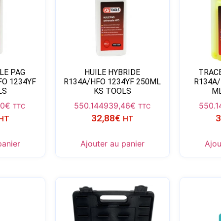
ILE PAG
HUILE HYBRIDE
TRAC
FO 1234YF
R134A/HFO 1234YF 250ML
R134A/
LS
KS TOOLS
ML
10
€
550.1449
39,46
€
550.1
TTC
TTC
32,88
€
3
HT
HT
panier
Ajouter au panier
Ajou