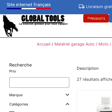
Site internet français
Livraison gra
PRODUITS
La solution globale pour vous équiper
Accueil
/
Matériel garage Auto / Moto /
Recherche
Description
Prix
27 résultats affich
Marque
Catégories