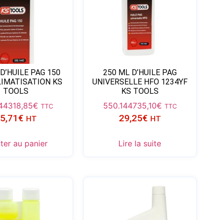
D’HUILE PAG 150
250 ML D’HUILE PAG
LIMATISATION KS
UNIVERSELLE HFO 1234YF
TOOLS
KS TOOLS
1443
18,85
€
550.1447
35,10
€
TTC
TTC
5,71
€
29,25
€
HT
HT
ter au panier
Lire la suite