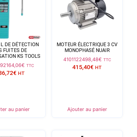
IL DE DÉTECTION
MOTEUR ÉLECTRIQUE 3 CV
S FUITES DE
MONOPHASÉ NUAIR
SATION KS TOOLS
4101122
498,48
€
TTC
192
164,06
€
TTC
415,40
€
HT
36,72
€
HT
ter au panier
Ajouter au panier