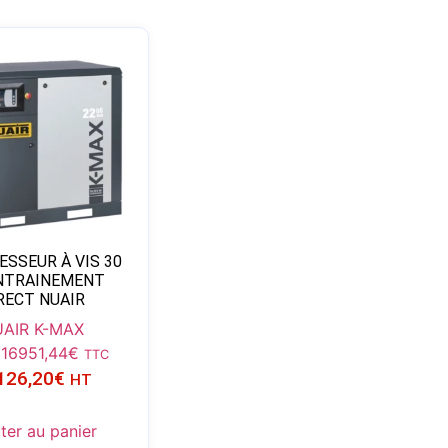
SSEUR À VIS 30
NTRAINEMENT
RECT NUAIR
AIR K-MAX
8
16951,44
€
TTC
126,20
€
HT
ter au panier