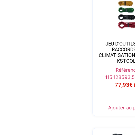
JEU D’OUTIL
RACCORDS
CLIMATISATION
KSTOO
Référenc
115.1285
93,
77,93
€
Ajouter au 