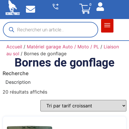
0
Matériel garage
Auto / Moto / PL
Chantier BTP
Accueil
/
Matériel garage Auto / Moto / PL
/
Liaison
au sol
/ Bornes de gonflage
Bornes de gonflage
Recherche
Description
20 résultats affichés