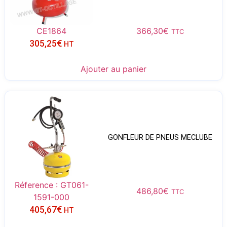
CE1864
366,30
€
TTC
305,25
€
HT
Ajouter au panier
GONFLEUR DE PNEUS MECLUBE
Réference : GT061-
486,80
€
TTC
1591-000
405,67
€
HT