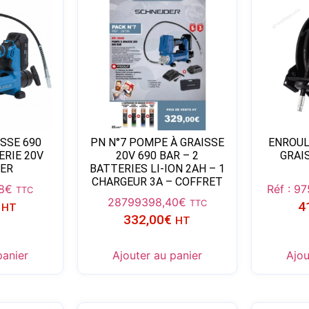
SSE 690
PN N°7 POMPE À GRAISSE
ENROUL
ERIE 20V
20V 690 BAR – 2
GRAIS
ER
BATTERIES LI-ION 2AH – 1
CHARGEUR 3A – COFFRET
8
€
Réf : 9
TTC
28799
398,40
€
TTC
4
HT
332,00
€
HT
panier
Ajouter au panier
Ajou