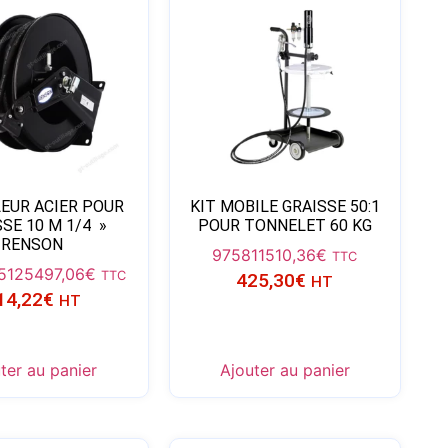
EUR ACIER POUR
KIT MOBILE GRAISSE 50:1
SE 10 M 1/4 »
POUR TONNELET 60 KG
RENSON
975811
510,36
€
TTC
75125
497,06
€
TTC
425,30
€
HT
14,22
€
HT
ter au panier
Ajouter au panier