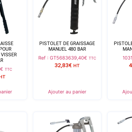
AISSE
PISTOLET DE GRAISSAGE
PISTOL
POUR
MANUEL 480 BAR
MAN
 VISSER
Ref : GT56836
39,40
€
103
TTC
AR
32,83
€
4
HT
8
€
TTC
HT
panier
Ajouter au panier
Ajou