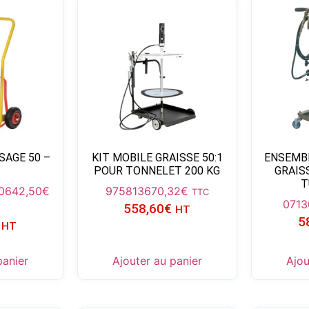
SAGE 50 –
KIT MOBILE GRAISSE 50:1
ENSEMB
POUR TONNELET 200 KG
GRAISS
T
0
642,50
€
975813
670,32
€
TTC
0713
558,60
€
HT
5
HT
panier
Ajouter au panier
Ajou