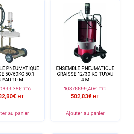
LE PNEUMATIQUE
ENSEMBLE PNEUMATIQUE
E 50/60KG 50:1
GRAISSE 12/30 KG TUYAU
UYAU 10 M
4 M
0
699,36
€
10376
699,40
€
TTC
TTC
82,80
€
582,83
€
HT
HT
ter au panier
Ajouter au panier