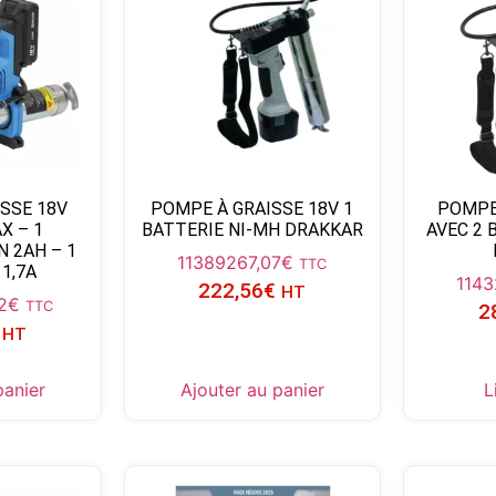
SSE 18V
POMPE À GRAISSE 18V 1
POMPE
X – 1
BATTERIE NI-MH DRAKKAR
AVEC 2 
N 2AH – 1
11389
267,07
€
TTC
1,7A
1143
222,56
€
HT
2
€
TTC
2
HT
panier
Ajouter au panier
L