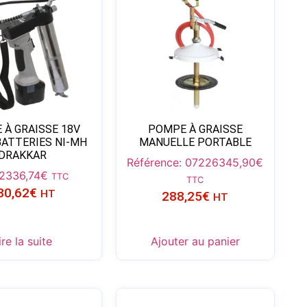
 À GRAISSE 18V
POMPE À GRAISSE
BATTERIES NI-MH
MANUELLE PORTABLE
DRAKKAR
Référence: 07226
345,90
€
2
336,74
€
TTC
TTC
80,62
€
HT
288,25
€
HT
ire la suite
Ajouter au panier