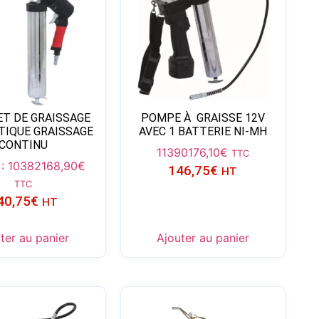
ET DE GRAISSAGE
POMPE À GRAISSE 12V
IQUE GRAISSAGE
AVEC 1 BATTERIE NI-MH
CONTINU
11390
176,10
€
TTC
 : 10382
168,90
€
146,75
€
HT
TTC
40,75
€
HT
ter au panier
Ajouter au panier