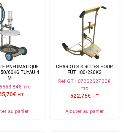
LE PNEUMATIQUE
CHARIOTS 3 ROUES POUR
 50/60KG TUYAU 4
FÛT 180/220KG
M
Réf GT : 07262
627,30
€
5
558,84
€
TTC
TTC
65,70
€
HT
522,75
€
HT
ter au panier
Ajouter au panier