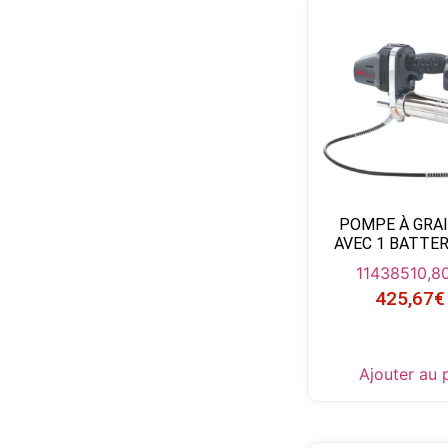
POMPE À GRAI
AVEC 1 BATTER
11438
510,8
425,67
€
Ajouter au 