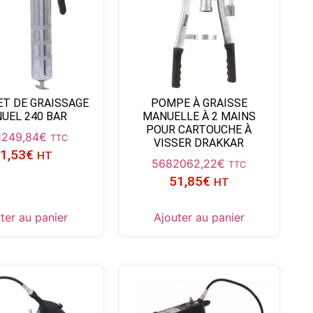
ET DE GRAISSAGE
POMPE À GRAISSE
UEL 240 BAR
MANUELLE À 2 MAINS
POUR CARTOUCHE À
12
49,84
€
TTC
VISSER DRAKKAR
1,53
€
HT
56820
62,22
€
TTC
51,85
€
HT
ter au panier
Ajouter au panier