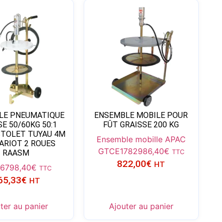
LE PNEUMATIQUE
ENSEMBLE MOBILE POUR
E 50/60KG 50:1
FÛT GRAISSE 200 KG
STOLET TUYAU 4M
Ensemble mobille APAC
ARIOT 2 ROUES
GTCE1782
986,40
€
RAASM
TTC
822,00
€
HT
66
798,40
€
TTC
65,33
€
HT
ter au panier
Ajouter au panier