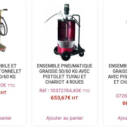
BILE ET
ENSEMBLE PNEUMATIQUE
ENSEMB
TONNELET
GRAISSE 50/60 KG AVEC
GRAISS
0/60 KG
PISTOLET TUYAU ET
AVEC PI
CHARIOT 4 ROUES
ET CH
30
€
TTC
Réf : 10372
784,40
€
TTC
HT
072
653,67
€
HT
6
panier
Ajouter au panier
Ajou