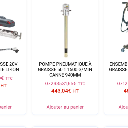
SSE 20V
POMPE PNEUMATIQUE À
ENSEMB
IE LI-ION
GRAISSE 50:1 1500 G/MIN
GRAISSE
CANNE 940MM
0
€
TTC
07263
531,65
€
0712
TTC
HT
443,04
€
4
HT
panier
Ajouter au panier
Ajou