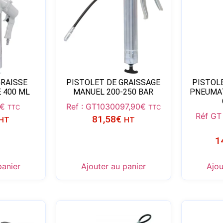
GRAISSE
PISTOLET DE GRAISSAGE
PISTOL
 400 ML
MANUEL 200-250 BAR
PNEUMAT
€
Ref : GT10300
97,90
€
TTC
TTC
Réf GT
81,58
€
HT
HT
1
panier
Ajouter au panier
Ajou