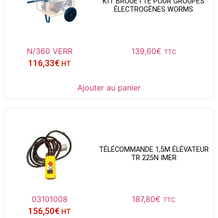
KIT BROUETTE POUR GROUPES
ÉLECTROGÈNES WORMS
N/360 VERR
139,60
€
TTC
116,33
€
HT
Ajouter au panier
TÉLÉCOMMANDE 1,5M ÉLÉVATEUR
TR 225N IMER
03101008
187,80
€
TTC
156,50
€
HT