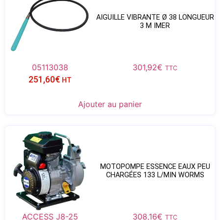
AIGUILLE VIBRANTE Ø 38 LONGUEUR
3 M IMER
05113038
301,92
€
TTC
251,60
€
HT
Ajouter au panier
MOTOPOMPE ESSENCE EAUX PEU
CHARGÉES 133 L/MIN WORMS
ACCESS J8-25
308,16
€
TTC