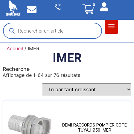
0
Matériel garage
Auto / Moto / PL
Chantier BTP
Accueil
/ IMER
IMER
Recherche
Affichage de 1–64 sur 76 résultats
DEMI RACCORDS POMPIER COTÉ
TUYAU Ø50 IMER