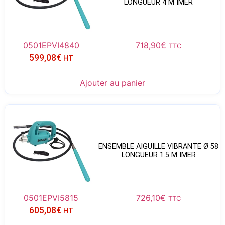
LONGUEUR 4 M IMER
0501EPVI4840
718,90
€
TTC
599,08
€
HT
Ajouter au panier
ENSEMBLE AIGUILLE VIBRANTE Ø 58
LONGUEUR 1.5 M IMER
0501EPVI5815
726,10
€
TTC
605,08
€
HT