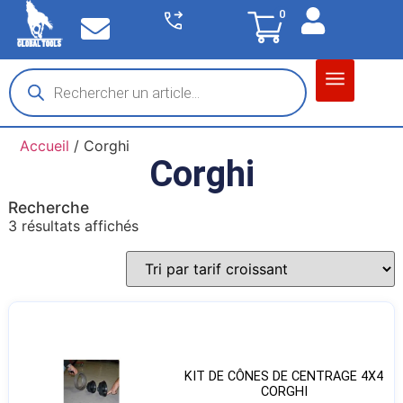
0
Matériel garage
Auto / Moto / PL
Chantier BTP
Accueil
/ Corghi
Corghi
Recherche
3 résultats affichés
KIT DE CÔNES DE CENTRAGE 4X4
CORGHI