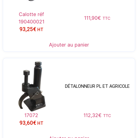
Calotte réf
111,90
€
TTC
190400021
93,25
€
HT
Ajouter au panier
DÉTALONNEUR PL ET AGRICOLE
17072
112,32
€
TTC
93,60
€
HT