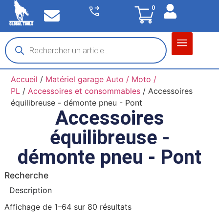
0
Matériel garage
Auto / Moto / PL
Chantier BTP
Accueil
/
Matériel garage Auto / Moto /
PL
/
Accessoires et consommables
/ Accessoires
équilibreuse - démonte pneu - Pont
Accessoires
équilibreuse -
démonte pneu - Pont
Recherche
Description
Affichage de 1–64 sur 80 résultats