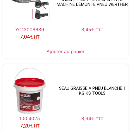
MACHINE DÉMONTE PNEU WERTHER
YC13006689
8,45
€
TTC
7,04
€
HT
Ajouter au panier
SEAU GRAISSE À PNEU BLANCHE 1
KG KS TOOLS
100.4025
8,64
€
TTC
7,20
€
HT