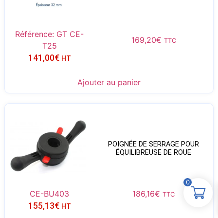
Référence: GT CE-
169,20
€
TTC
T25
141,00
€
HT
Ajouter au panier
POIGNÉE DE SERRAGE POUR
ÉQUILIBREUSE DE ROUE
0
CE-BU403
186,16
€
TTC
155,13
€
HT