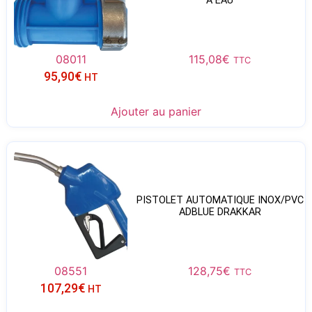
À EAU
08011
115,08
€
TTC
95,90
€
HT
Ajouter au panier
PISTOLET AUTOMATIQUE INOX/PVC
ADBLUE DRAKKAR
08551
128,75
€
TTC
107,29
€
HT