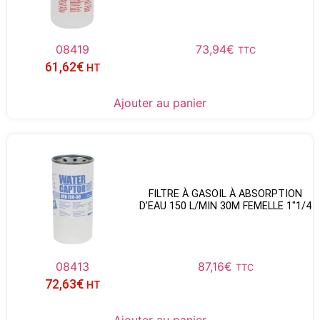
08419
73,94
€
TTC
61,62
€
HT
Ajouter au panier
FILTRE À GASOIL À ABSORPTION
D’EAU 150 L/MIN 30Μ FEMELLE 1″1/4
08413
87,16
€
TTC
72,63
€
HT
Ajouter au panier