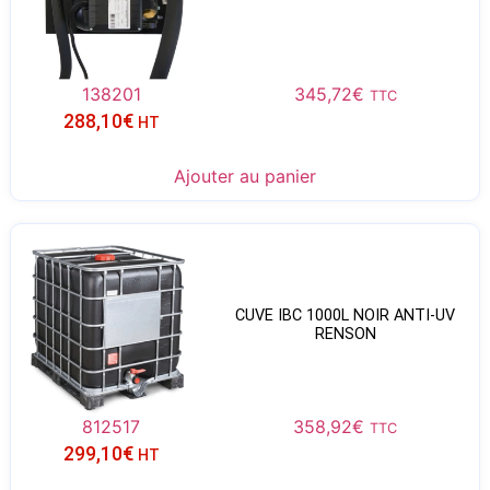
138201
345,72
€
TTC
288,10
€
HT
Ajouter au panier
CUVE IBC 1000L NOIR ANTI-UV
RENSON
812517
358,92
€
TTC
299,10
€
HT