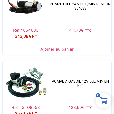
POMPE FUEL 24 V 80 L/MIN RENSON
854633
Ref : 854633
411,70
€
TTC
343,08
€
HT
Ajouter au panier
POMPE À GASOIL 12V 56L/MIN EN
KIT
0
Ref : GT08558
428,60
€
TTC
357,17
€