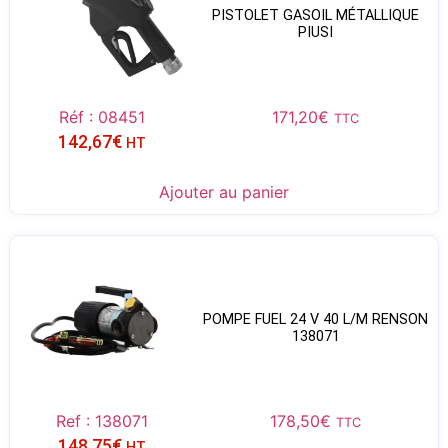
PISTOLET GASOIL MÉTALLIQUE
PIUSI
Réf : 08451
171,20
€
TTC
142,67
€
HT
Ajouter au panier
POMPE FUEL 24 V 40 L/M RENSON
138071
Ref : 138071
178,50
€
TTC
148,75
€
HT