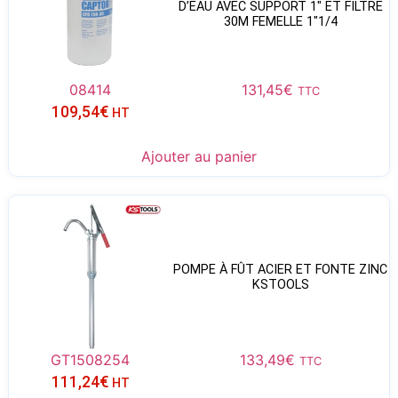
D’EAU AVEC SUPPORT 1″ ET FILTRE
30Μ FEMELLE 1″1/4
08414
131,45
€
TTC
109,54
€
HT
Ajouter au panier
POMPE À FÛT ACIER ET FONTE ZINC
KSTOOLS
GT1508254
133,49
€
TTC
111,24
€
HT