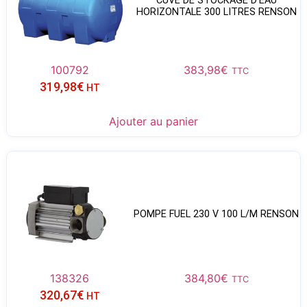
CUVE DE STOCKAGE D’EAU
HORIZONTALE 300 LITRES RENSON
100792
383,98
€
TTC
319,98
€
HT
Ajouter au panier
POMPE FUEL 230 V 100 L/M RENSON
138326
384,80
€
TTC
320,67
€
HT