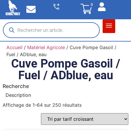
0
Matériel garage
Auto / Moto / PL
Chantier BTP
Accueil
/
Matériel Agricole
/ Cuve Pompe Gasoil /
Fuel / ADblue, eau
Cuve Pompe Gasoil /
Fuel / ADblue, eau
Recherche
Description
Affichage de 1–64 sur 250 résultats