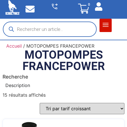
0
Matériel garage
Auto / Moto / PL
Chantier BTP
Accueil
/ MOTOPOMPES FRANCEPOWER
MOTOPOMPES
FRANCEPOWER
Recherche
Description
15 résultats affichés