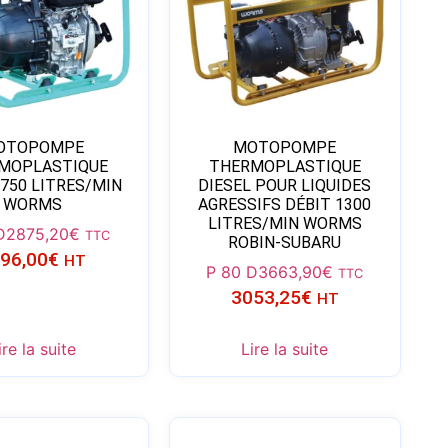
OTOPOMPE
MOTOPOMPE
MOPLASTIQUE
THERMOPLASTIQUE
 750 LITRES/MIN
DIESEL POUR LIQUIDES
WORMS
AGRESSIFS DÉBIT 1300
LITRES/MIN WORMS
D
2875,20
€
TTC
ROBIN-SUBARU
96,00
€
HT
P 80 D
3663,90
€
TTC
3053,25
€
HT
ire la suite
Lire la suite