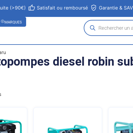
tuite (>90€)
Satisfait ou remboursé
Garantie & SA
MARQUES
aru
opompes diesel robin su
s