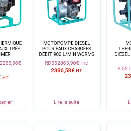
HERMIQUE
MOTOPOMPE DIESEL
M
AUX TRÈS
POUR EAUX CHARGÉES
THER
IMER
DÉBIT 900 L/MIN WORMS
DIESEL
2266,56
€
RD55
2863,90
€
TTC
P 52 
2386,58
€
HT
23
€
HT
panier
Lire la suite
L