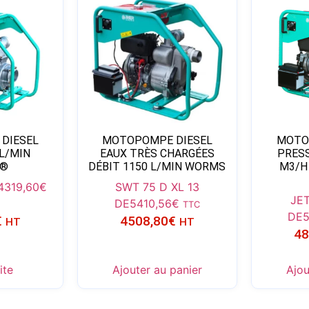
DIESEL
MOTOPOMPE DIESEL
MOTO
 L/MIN
EAUX TRÈS CHARGÉES
PRESS
®
DÉBIT 1150 L/MIN WORMS
M3/H
4319,60
€
SWT 75 D XL 13
JET
DE
5410,56
€
TTC
DE
€
4508,80
€
HT
HT
48
ite
Ajouter au panier
Ajou