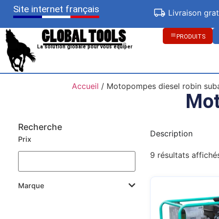
Site internet français
Livraison gra
PRODUITS
La solution globale pour vous équiper
Accueil
/ Motopompes diesel robin sub
Mot
Recherche
Description
Prix
9 résultats affiché
Marque