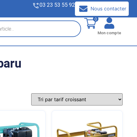
03 23 53 55 92
V
Nous contacter
0
Mon compte
baru