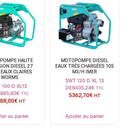
POMPE HAUTE
MOTOPOMPE DIESEL
ION DIESEL 27
EAUX TRÈS CHARGÉES 105
 EAUX CLAIRES
M3/H IMER
WORMS
SWT 120 D XL 13
 100 D XL13
DE
6435,24
€
TTC
5865,60
€
TTC
5362,70
€
HT
88,00
€
HT
ter au panier
Ajouter au panier