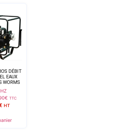
OS DÉBIT
EL EAUX
ES WORMS
 HZ
90
€
TTC
€
HT
panier