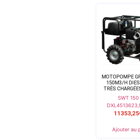
MOTOPOMPE GR
150M3/H DIES
TRÈS CHARGÉ
SWT 150
DXL45
13623,
11353,25
Ajouter au 