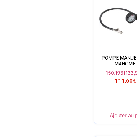
POMPE MANUEL
MANOMÈ
150.1931
133,
111,60
€
Ajouter au 