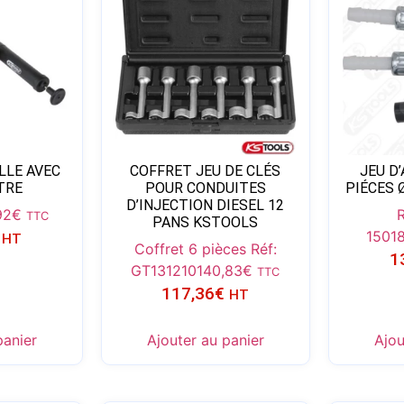
LE AVEC
COFFRET JEU DE CLÉS
JEU D
TRE
POUR CONDUITES
PIÉCES 
D’INJECTION DIESEL 12
92
€
TTC
PANS KSTOOLS
1501
HT
Coffret 6 pièces Réf:
1
GT131210
140,83
€
TTC
117,36
€
HT
panier
Ajouter au panier
Ajou