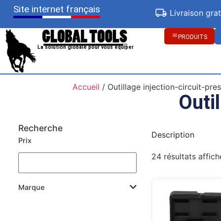
Site internet français
Livraison gra
PRODUITS
La solution globale pour vous équiper
Accueil
/ Outillage injection-circuit-pre
Outi
Recherche
Description
Prix
24 résultats affich
Marque