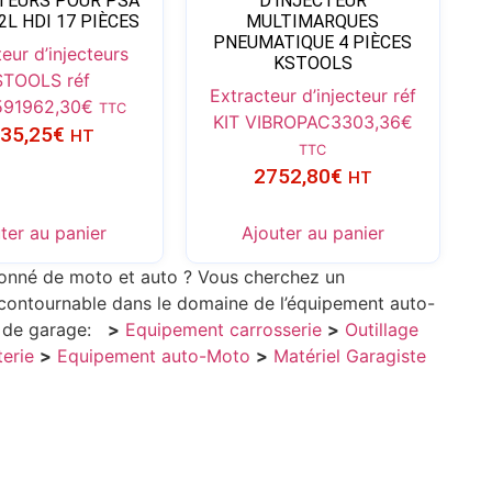
CTEURS POUR PSA
D’INJECTEUR
.2L HDI 17 PIÈCES
MULTIMARQUES
PNEUMATIQUE 4 PIÈCES
eur d’injecteurs
KSTOOLS
STOOLS réf
Extracteur d’injecteur réf
59
1962,30
€
TTC
KIT VIBROPAC
3303,36
€
35,25
€
HT
TTC
2752,80
€
HT
ter au panier
Ajouter au panier
ionné de moto et auto ? Vous cherchez un
incontournable dans le domaine de l’équipement auto-
s de garage:
>
Equipement carrosserie
>
Outillage
terie
>
Equipement auto-Moto
>
Matériel Garagiste