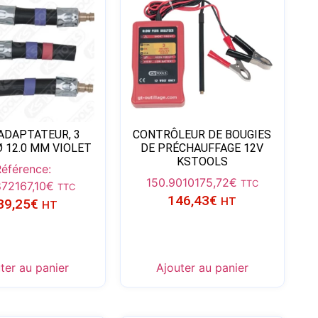
’ADAPTATEUR, 3
CONTRÔLEUR DE BOUGIES
Ø 12.0 MM VIOLET
DE PRÉCHAUFFAGE 12V
KSTOOLS
Référence:
150.9010
175,72
€
TTC
872
167,10
€
TTC
146,43
€
HT
39,25
€
HT
ter au panier
Ajouter au panier