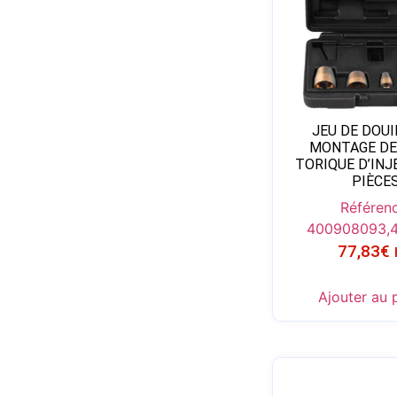
JEU DE DOUI
MONTAGE DE
TORIQUE D’INJ
PIÈCE
Référenc
4009080
93,
77,83
€
Ajouter au 