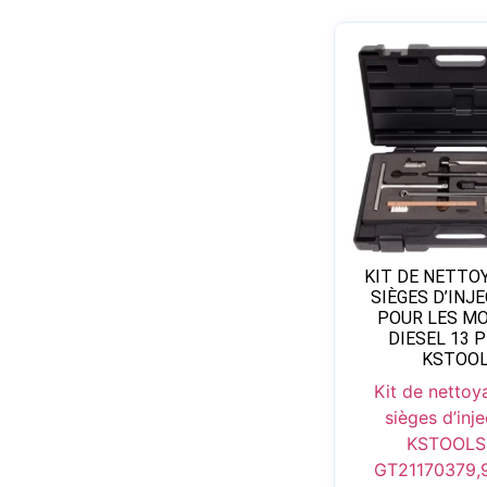
KIT DE NETTO
SIÈGES D’INJ
POUR LES M
DIESEL 13 
KSTOO
Kit de nettoy
sièges d’inj
KSTOOLS 
GT21170
379,