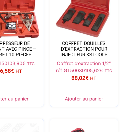
PRESSEUR DE
COFFRET DOUILLES
T AVEC PINCE –
D’EXTRACTION POUR
RET 10 PIÈCES
INJECTEUR KSTOOLS
1150
103,90
€
Coffret d’extraction 1/2’’
TTC
6,58
€
réf GT50030
105,62
€
HT
TTC
88,02
€
HT
ter au panier
Ajouter au panier