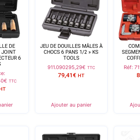
LLE DE
JEU DE DOUILLES MÂLES À
COM
 JOINT
CHOCS 6 PANS 1/2 » KS
SEGMEN
ECTEUR 6
TOOLS
COFF
S
911.0902
95,29
€
Réf: 7
TTC
e:
79,41
€
8
HT
40
€
TTC
HT
panier
Ajouter au panier
Ajou