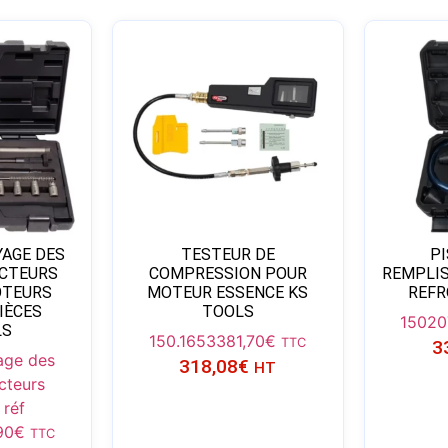
YAGE DES
TESTEUR DE
P
ECTEURS
COMPRESSION POUR
REMPLIS
OTEURS
MOTEUR ESSENCE KS
REFR
PIÈCES
TOOLS
15020
LS
150.1653
381,70
€
TTC
3
age des
318,08
€
HT
ecteurs
réf
90
€
TTC