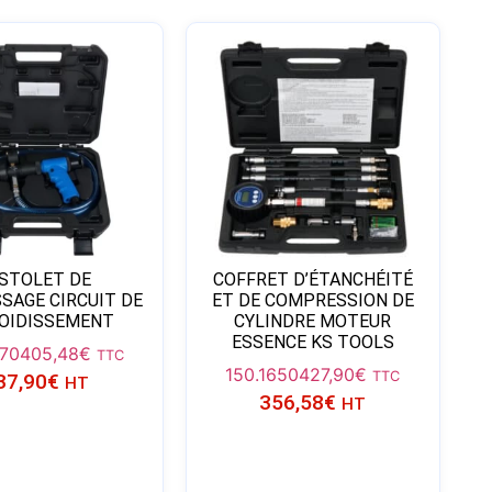
ISTOLET DE
COFFRET D’ÉTANCHÉITÉ
SAGE CIRCUIT DE
ET DE COMPRESSION DE
OIDISSEMENT
CYLINDRE MOTEUR
ESSENCE KS TOOLS
70
405,48
€
TTC
150.1650
427,90
€
TTC
37,90
€
HT
356,58
€
HT