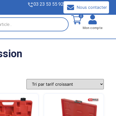
03 23 53 55 92
V
Nous contacter
0
Mon compte
ssion