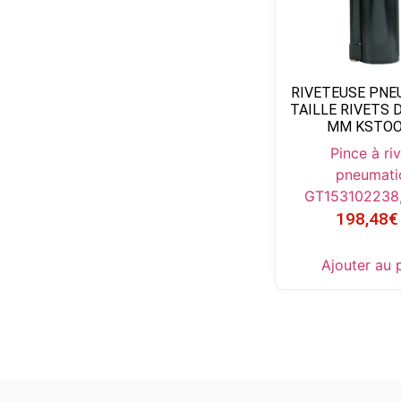
RIVETEUSE PNE
TAILLE RIVETS DE
MM KSTO
Pince à ri
pneumati
GT153102
238
198,48
€
Ajouter au 