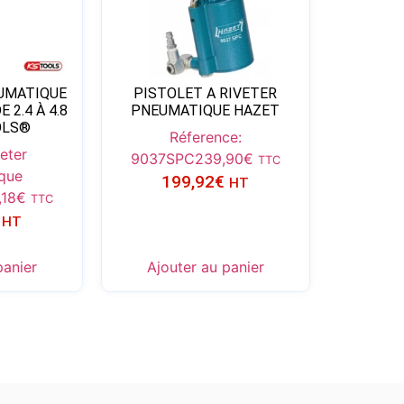
UMATIQUE
PISTOLET A RIVETER
 2.4 À 4.8
PNEUMATIQUE HAZET
OLS®
Réference:
veter
9037SPC
239,90
€
TTC
que
199,92
€
HT
,18
€
TTC
HT
panier
Ajouter au panier