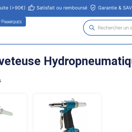
tuite (>90€)
Satisfait ou remboursé
Garantie & SA
MARQUES
veteuse Hydropneumati
s