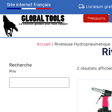
Site internet français
Livraison gra
PRODUITS
La solution globale pour vous équiper
Accueil
/ Riveteuse Hydropneumatique
Ri
Recherche
2 résultats affiché
Prix