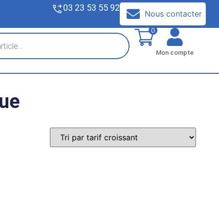
03 23 53 55 92
V
Nous contacter
0
Mon compte
que