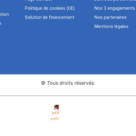
Politique de cookies (UE)
Nos 3 engagements
tion
Solution de financement
Nos partenaires
n
Mentions légales
© Tous droits réservés.
nce Web Key Idea Studio
Création de sites WordPress Eleme