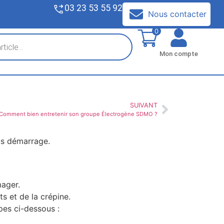
03 23 53 55 92
V
Nous contacter
0
Mon compte
SUIVANT
Comment bien entretenir son groupe Électrogène SDMO ?
us démarrage.
mager.
s et de la crépine.
pes ci-dessous :