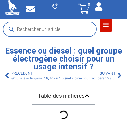
0
Matériel garage
Auto / Moto / PL
Chantier BTP
Essence ou diesel : quel groupe
électrogène choisir pour un
usage intensif ?
PRÉCÉDENT
SUIVANT
Groupe électrogène 7, 8, 10 ou 15 kVA : lequel choisir selon vos besoins ?
Quelle cuve pour récupérer l’eau de pluie ? Choisir le bon volume selon vos besoins
Table des matières