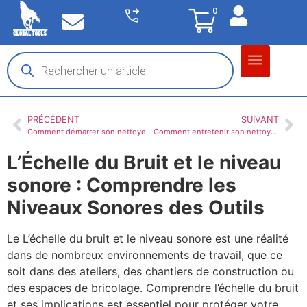
0
Matériel garage
Auto / Moto / PL
Chantier BTP
PRÉCÉDENT
SUIVANT
Comment démarrer son nettoyeur haute pression WORMS ?
Comment entretenir son nettoyeur haute pression WORMS
L’Échelle du Bruit et le niveau
sonore : Comprendre les
Niveaux Sonores des Outils
Le L’échelle du bruit et le niveau sonore est une réalité
dans de nombreux environnements de travail, que ce
soit dans des ateliers, des chantiers de construction ou
des espaces de bricolage. Comprendre l’échelle du bruit
et ses implications est essentiel pour protéger votre