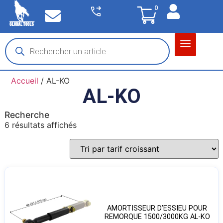
0
Matériel garage
Auto / Moto / PL
Chantier BTP
Accueil
/ AL-KO
AL-KO
Recherche
6 résultats affichés
AMORTISSEUR D’ESSIEU POUR
REMORQUE 1500/3000KG AL-KO