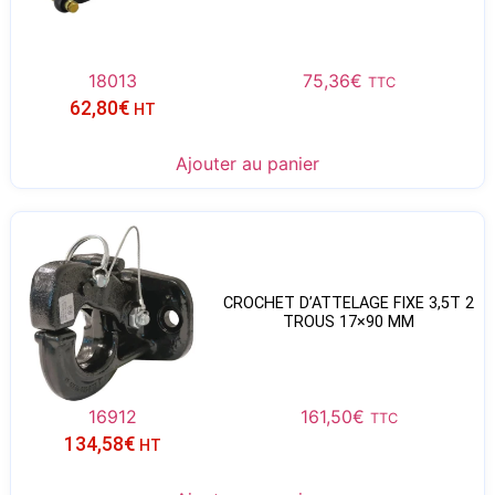
18013
75,36
€
TTC
62,80
€
HT
Ajouter au panier
CROCHET D’ATTELAGE FIXE 3,5T 2
TROUS 17×90 MM
16912
161,50
€
TTC
134,58
€
HT