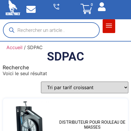
0
Matériel garage
Auto / Moto / PL
Chantier BTP
Accueil
/ SDPAC
SDPAC
Recherche
Voici le seul résultat
DISTRIBUTEUR POUR ROULEAU DE
MASSES